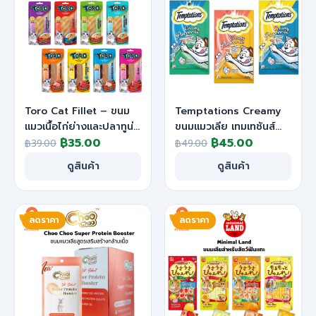
Toro Cat Fillet – ขนม
Temptations Creamy
แมวเนื้อไก่ย่างและปลาทูน่า
ขนมแมวเลีย เทมเทชันส์
Original
Current
Original
Current
ชิ้น 8 รสชาติ [30g.]
฿
35.00
ครีมมี่ เพอเร่ 12g*4 ซอง
฿
45.00
฿
39.00
฿
49.00
price
price
price
price
ดูสินค้า
ดูสินค้า
was:
is:
was:
is:
฿39.00.
฿35.00.
฿49.00.
฿45.00.
ลดราคา
ลดราคา