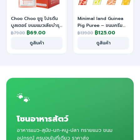
Choo Choo ชูชู โปรตีน
Minimal land Guinea
บูสเตอร์ ขนมแมวเลียบำรุง
Pig Puree – ขนมครีม
Original
Current
Original
Current
ขนให้เงางาม เสริม
฿
69.00
เลียหนูแกสบี้
฿
125.00
฿
79.00
฿
139.00
ภูมิคุ้มกัน 14g.*4ซอง
price
price
price
price
ดูสินค้า
ดูสินค้า
was:
is:
was:
is:
฿79.00.
฿69.00.
฿139.00.
฿125.00.
🐾
โซนอาหารสัตว์
อาหารแมว-สุนัข-นก-หนู-ปลา ทรายแมว ขนม
อุปกรณ์ ครบจบในที่เดียว ราคาส่ง