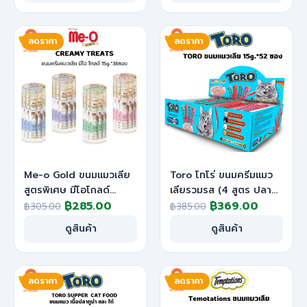
was:
is:
was:
is:
฿1,100.00.
฿890.00.
฿35.00.
฿29.00.
ลดราคา
ลดราคา
Me-o Gold ขนมแมวเลีย
Toro โทโร่ ขนมครีมแมว
สูตรพิเศษ มีโอโกลด์
เลียรวมรส (4 สูตร ปลา
Original
Current
Original
Current
กระปุก ขนาด 15gx36
฿
285.00
โอ+ไฟเบอร์+แซลมอน+นม
฿
369.00
฿
305.00
฿
385.00
ซอง
แพะ) แพ็ค 52 ซอง
price
price
price
price
ดูสินค้า
ดูสินค้า
was:
is:
was:
is:
฿305.00.
฿285.00.
฿385.00.
฿369.00
ลดราคา
ลดราคา