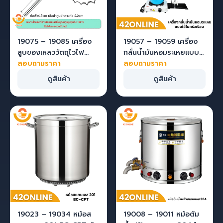
19075 – 19085 เครื่อง
19057 – 19059 เครื่อง
สูบของเหลววัตถุไวไฟ
กลั่นน้ำมันหอมระเหยแบบ
สอบถามราคา
120w/880w LY-350
ใช้ในครัวเรือน ช
สอบถามราคา
ดูสินค้า
ดูสินค้า
19023 – 19034 หม้อส
19008 – 19011 หม้อต้ม