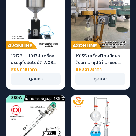
19173 – 19174 เครื่อง
19155 เครื่องปิดผนึกฝา
บรรจุกึ่งอัตโนมัติ A03
รังนก ฝาซุปไก่ ฝาแยม
สีดำ
สอบถามราคา
ขวดแยม กึ่งอัตโนมัติ
สอบถามราคา
GFYT-1
ดูสินค้า
ดูสินค้า