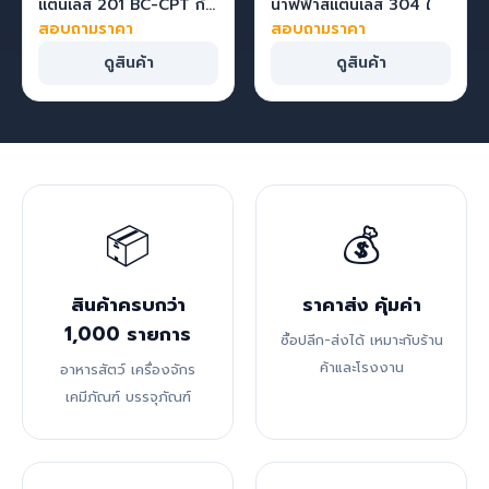
แตนเลส 201 BC-CPT ก้น
น้ำฟฟ้าสแตนเลส 304 ใ
หนาประหยัดพลังงาน
สอบถามราคา
สอบถามราคา
พร้อมครีบ ถังซุป หม้อต้ม
ดูสินค้า
ดูสินค้า
📦
💰
สินค้าครบกว่า
ราคาส่ง คุ้มค่า
1,000 รายการ
ซื้อปลีก-ส่งได้ เหมาะกับร้าน
ค้าและโรงงาน
อาหารสัตว์ เครื่องจักร
เคมีภัณฑ์ บรรจุภัณฑ์