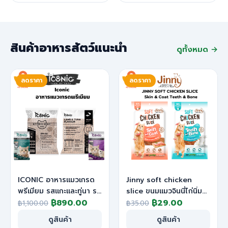
สินค้าอาหารสัตว์แนะนำ
ดูทั้งหมด →
ลดราคา
ลดราคา
ICONIC อาหารแมวเกรด
Jinny soft chicken
พรีเมียม รสแกะและทู่นา รส
slice ขนมแมวจินนี่ไก่นิ่ม
Original
Current
Original
Current
ปลาทะเลและแกะ (1kg.และ
฿
890.00
สไลซ์
฿
29.00
฿
1,100.00
฿
35.00
กระสอบ)
price
price
price
price
ดูสินค้า
ดูสินค้า