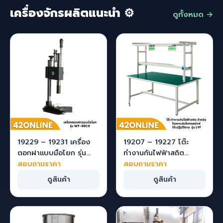
เครื่องจักรผลิตแนะนำ ⚙️
ดูทั้งหมด →
19229 – 19231 เครื่อง
19207 – 19227 โต๊ะ
ตอกฝาแบบมือโยก รุ่น
ทำงานกันไฟฟ้าสถิต
WT-90CX สำหรับฝาขวด
สอบถามราคา
สำหรับโรงงาน
สอบถามราคา
น้ำหอมด้านนอก
อิเล็กทรอนิกส์ โต๊ะปฏิบัติ
ดูสินค้า
ดูสินค้า
งาน รุ่น LYF