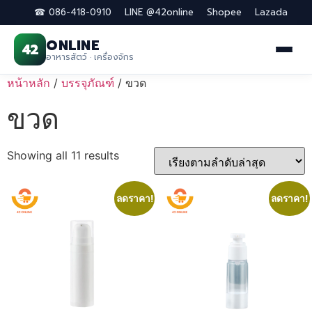
☎ 086-418-0910
LINE @42online
Shopee
Lazada
ONLINE
42
อาหารสัตว์ · เครื่องจักร
Skip
หน้าหลัก
/
บรรจุภัณฑ์
/ ขวด
to
ขวด
content
Sorted
Showing all 11 results
by
latest
ลดราคา!
ลดราคา!