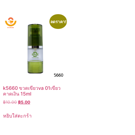
฿10.00.
฿5.00.
฿10.00.
฿5.00.
ลดราคา!
k5660 ขวดเขียวva 01เขียว
คาดเงิน 15ml
Original
Current
฿
10.00
฿
5.00
price
price
was:
is:
หยิบใส่ตะกร้า
฿10.00.
฿5.00.