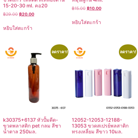
15-20-30 ml. คอ20
Original
Current
฿
15.00
฿
10.00
Original
Current
฿
29.00
฿
20.00
price
price
price
price
was:
is:
หยิบใส่ตะกร้า
was:
is:
฿15.00.
฿10.00.
หยิบใส่ตะกร้า
฿29.00.
฿20.00.
ลดราคา!
ลดราคา!
k30375+6137 หัวปั้มดีด-
12052-12053-12188-
ขวดพลาสติก pet กลม สีชา
13053 ขวดสเปรย์พลสาติก
น้ำตาล 250มล.
ทรงเหลี่ยม สีขาว 10มล.