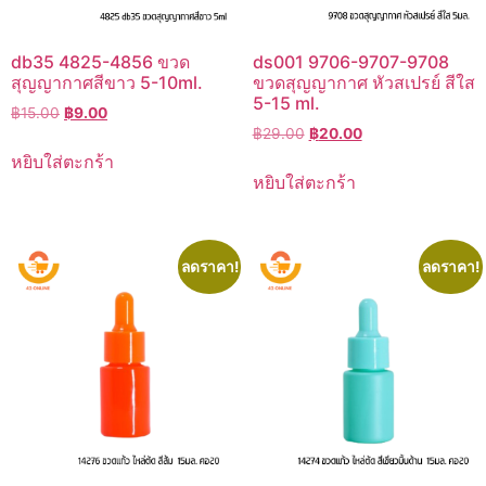
db35 4825-4856 ขวด
ds001 9706-9707-9708
สุญญากาศสีขาว 5-10ml.
ขวดสุญญากาศ หัวสเปรย์ สีใส
5-15 ml.
Original
Current
฿
15.00
฿
9.00
Original
Current
price
price
฿
29.00
฿
20.00
price
price
was:
is:
หยิบใส่ตะกร้า
was:
is:
฿15.00.
฿9.00.
หยิบใส่ตะกร้า
฿29.00.
฿20.00.
ลดราคา!
ลดราคา!