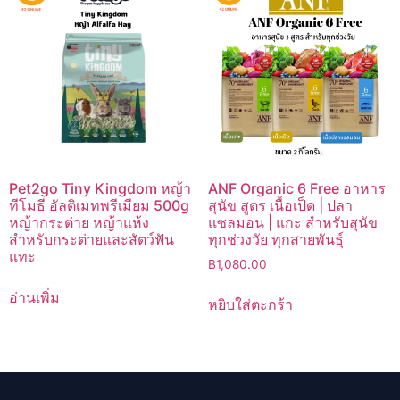
Pet2go Tiny Kingdom หญ้า
ANF Organic 6 Free อาหาร
ทีโมธี อัลติเมทพรีเมียม 500g
สุนัข สูตร เนื้อเป็ด | ปลา
หญ้ากระต่าย หญ้าแห้ง
แซลมอน | แกะ สำหรับสุนัข
สำหรับกระต่ายและสัตว์ฟัน
ทุกช่วงวัย ทุกสายพันธุ์
แทะ
฿
1,080.00
อ่านเพิ่ม
หยิบใส่ตะกร้า