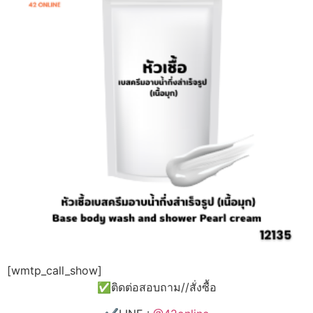
[wmtp_call_show]
✅ติดต่อสอบถาม//สั่งซื้อ