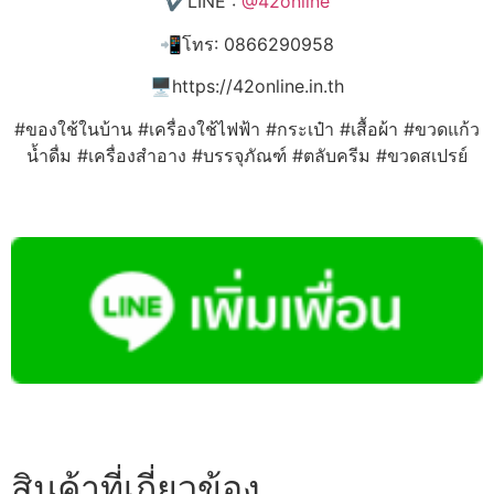
✔️LINE :
@42online
📲โทร: 0866290958
🖥️https://42online.in.th
#ของใช้ในบ้าน #เครื่องใช้ไฟฟ้า #กระเป๋า #เสื้อผ้า #ขวดแก้ว
น้ำดื่ม #เครื่องสำอาง #บรรจุภัณฑ์ #ตลับครีม #ขวดสเปรย์
สินค้าที่เกี่ยวข้อง