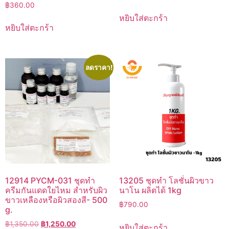
฿
360.00
หยิบใส่ตะกร้า
หยิบใส่ตะกร้า
ลดราคา!
12914 PYCM-031 ชุดทำ
13205 ชุดทำ โลชั่นผิวขาว
ครีมกันแดดใยไหม สำหรับผิว
นาโน ผลิตได้ 1kg
ขาวเหลืองหรือผิวสองสี- 500
฿
790.00
g.
Original
Current
฿
1,350.00
฿
1,250.00
หยิบใส่ตะกร้า