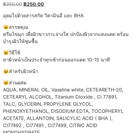
Original
Current
฿
350.00
฿
250.00
price
price
อุดมไปด้วยสารสกัด วิตามินอี และ BHA
was:
is:
฿350.00.
฿250.00.
🐱สรรพคุณ
ครีมไข่มุก เพื่อผิวขาวกระจ่างใส ปกป้องผิวจากแสงแดด พร้อม
บำรุงผิวให้ชุ่มชื้น
🐱วิธีใช้
ทาผิวหน้าเป็นประจำทุกเช้าก่อนออกแดด 10-15 นาที
🐱สำหรับผิวหน้า
🐱ส่วนผสม
AQUA, MINERAL OIL, Vaseline white, CETEARETH-20,
CETEARYL ALCOHOL, Titanium Dioxide , CI 77891,
TALC, GLYCERIN, PROPYLENE GLYCOL,
PHENOXYETHANOL, DISODIUM EDTA, TOCOPHERYL
ACETATE, ALLANTOIN, SALICYLIC ACID ( BHA ),
CI77492 , CI77491 , CI77499, CITRIC ACID
MONOHYDRATE