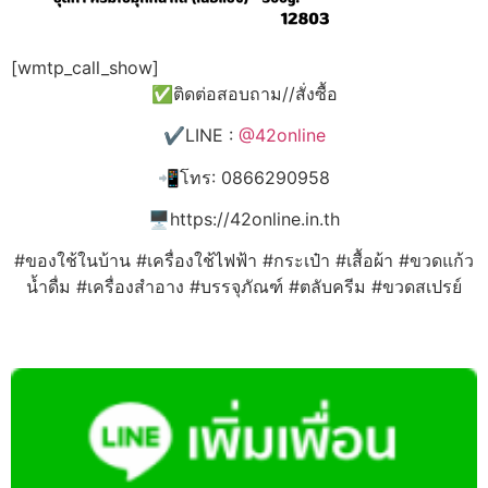
[wmtp_call_show]
✅ติดต่อสอบถาม//สั่งซื้อ
✔️LINE :
@42online
📲โทร: 0866290958
🖥️https://42online.in.th
#ของใช้ในบ้าน #เครื่องใช้ไฟฟ้า #กระเป๋า #เสื้อผ้า #ขวดแก้ว
น้ำดื่ม #เครื่องสำอาง #บรรจุภัณฑ์ #ตลับครีม #ขวดสเปรย์