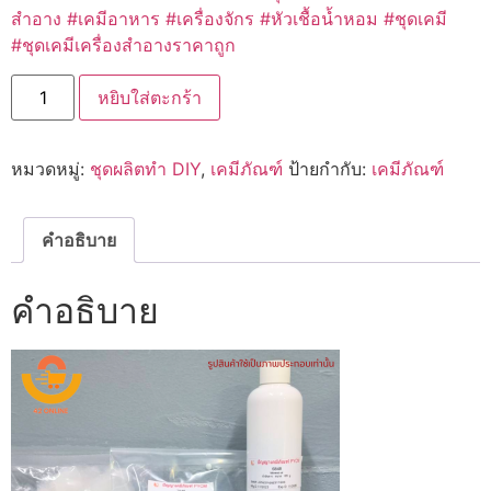
สำอาง #เคมีอาหาร #เครื่องจักร #หัวเชื้อน้ำหอม #ชุดเคมี
#ชุดเคมีเครื่องสำอางราคาถูก
จำนวน
หยิบใส่ตะกร้า
12803
ชุด
ทำ
ครีม
หมวดหมู่:
ชุดผลิตทำ DIY
,
เคมีภัณฑ์
ป้ายกำกับ:
เคมีภัณฑ์
ไข่มุก
หน้า
ใส
(เนื้อ
แข็ง)
คำอธิบาย
-
500
กรัม
คำอธิบาย
ชิ้น