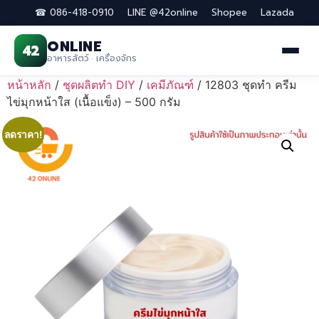
☎ 086-418-0910
LINE @42online
Shopee
Lazada
ONLINE
42
อาหารสัตว์ · เครื่องจักร
Skip
หน้าหลัก
/
ชุดผลิตทำ DIY
/
เคมีภัณฑ์
/ 12803 ชุดทำ ครีม
to
ไข่มุกหน้าใส (เนื้อแข็ง) – 500 กรัม
content
ลดราคา!