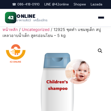
☎ 086-418-0910
LINE @42online
Shopee
Lazada
ONLINE
42
อาหารสัตว์ · เครื่องจักร
Skip
หน้าหลัก
/
Uncategorized
/ 12925 ชุดทำ แชมพูเด็ก สบู่
to
เหลวอาบน้ำเด็ก สูตรอ่อนโยน – 5 kg
content