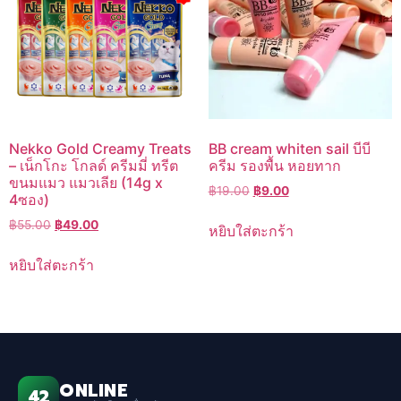
Nekko Gold Creamy Treats
BB cream whiten sail บีบี
– เน็กโกะ โกลด์ ครีมมี่ ทรีต
ครีม รองพื้น หอยทาก
ขนมแมว แมวเลีย (14g x
Original
Current
฿
19.00
฿
9.00
4ซอง)
price
price
Original
Current
฿
55.00
฿
49.00
was:
is:
หยิบใส่ตะกร้า
price
price
฿19.00.
฿9.00.
was:
is:
หยิบใส่ตะกร้า
฿55.00.
฿49.00.
ONLINE
42