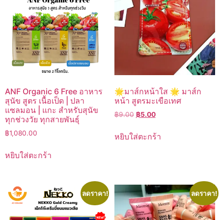
ANF Organic 6 Free อาหาร
🌟มาส์กหน้าใส 🌟 มาส์ก
สุนัข สูตร เนื้อเป็ด | ปลา
หน้า สูตรมะเขือเทศ
แซลมอน | แกะ สำหรับสุนัข
Original
Current
฿
9.00
฿
5.00
ทุกช่วงวัย ทุกสายพันธุ์
price
price
฿
1,080.00
was:
is:
หยิบใส่ตะกร้า
฿9.00.
฿5.00.
หยิบใส่ตะกร้า
ลดราคา!
ลดราคา!