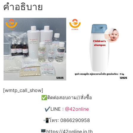
คำอธิบาย
[wmtp_call_show]
✅ติดต่อสอบถาม//สั่งซื้อ
✔️LINE :
@42online
📲โทร: 0866290958
🖥️https://42online.in.th