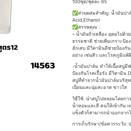
100ชุด/ชุดละ 65
✅ส่วนผสมสำคัญ: น้ำมันปาล์ม 
Acid,Ethanol
✅สรรพคุณ :
– น้ำมันถั่วเหลือง อุดมไปด้ว
ธรรมชาติ ช่วยเพิ่มเกราะป้อ
อักเสบ มีวิตามินอีช่วยป้อง
อย่าง เช่นสิว และโรคภูมิแพ้ผ
-น้ำมันปาล์ม ทำให้เนื้อสบู่มี
ป้องกันโรคเรื้อรัง มีวิตามิน 
สบู่ที่ทำจากน้ำมันปาล์มบริสุ
เนียนและนุ่มสะอาด ขาวใส
วิธีใช้: นำสบู่ไปหลอมโดยการ
น้ำหอมและสี คนให้เข้ากัน เ
แข็งตัวก็สามารถนำออกจากโ
การเก็บรักษา/ข้อควรระวัง: