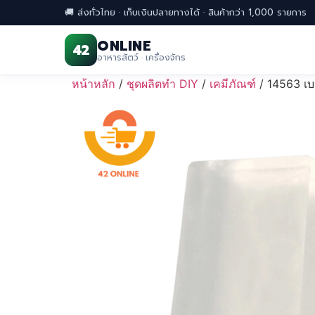
🚚 ส่งทั่วไทย · เก็บเงินปลายทางได้ · สินค้ากว่า 1,000 รายการ
ONLINE
42
อาหารสัตว์ · เครื่องจักร
Skip
หน้าหลัก
/
ชุดผลิตทำ DIY
/
เคมีภัณฑ์
/ 14563 เบส
to
content