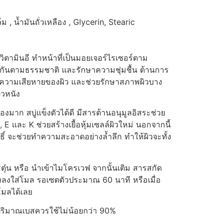
, น้ำมันถั่วเหลือง , Glycerin, Stearic
ยวิตามินอี ทำหน้าที่เป็นมอยเจอร์ไรเซอร์ตาม
งกันตามธรรมชาติ และรักษาความชุ่มชื้น ต้านการ
กันความเสียหายของผิว และช่วยรักษาสภาพผิวบาง
ิวหนัง
ฟองมาก สบู่แข็งตัวได้ดี มีสารต้านอนุมูลอิสระช่วย
D, E และ K ช่วยสร้างเยื้อหุ้มเซลล์ผิวใหม่ นอกจากนี้
ทธิ์ จะช่วยทำความสะอาดอย่างล้ำลึก ทำให้ผิวจะทั้ง
ตุ๋น หรือ นำเข้าไมโครเวฟ จากนั้นเติม สารสกัด
ทลงใส่โมล รอเซตตัวประมาณ 60 นาที หรือเมื่อ
มลได้เลย
 ปริมาณเบสควรใช้ไม่น้อยกว่า 90%