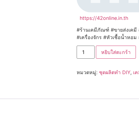
https://42online.in.th
#ร้านเคมีภัณฑ์ #ขายส่งเคมี
#เครื่องจักร #หัวเชื้อน้ำหอม
จำนวน
หยิบใส่ตะกร้า
14563
เบส
สบู่
กลี
หมวดหมู่:
ชุดผลิตทำ DIY
,
เค
เซ
อรีน
ใส
สูตร12
ชิ้น