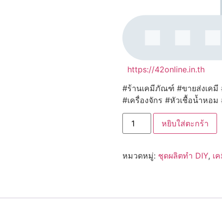
https://42online.in.th
#ร้านเคมีภัณฑ์ #ขายส่งเคมี
#เครื่องจักร #หัวเชื้อน้ำหอม
จำนวน
หยิบใส่ตะกร้า
17406
เบส
น้ำยา
ล้าง
หมวดหมู่:
ชุดผลิตทำ DIY
,
เค
จุด
ซ่อน
เร้น
Non-
SLS,Non-
paraben
/kg.
ชิ้น