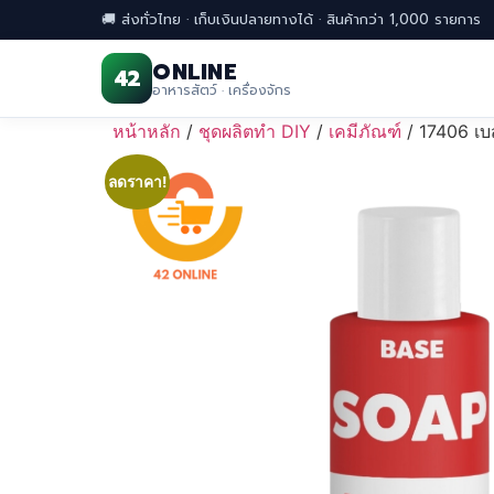
🚚 ส่งทั่วไทย · เก็บเงินปลายทางได้ · สินค้ากว่า 1,000 รายการ
ONLINE
42
อาหารสัตว์ · เครื่องจักร
Skip
หน้าหลัก
/
ชุดผลิตทำ DIY
/
เคมีภัณฑ์
/ 17406 เบ
to
content
ลดราคา!