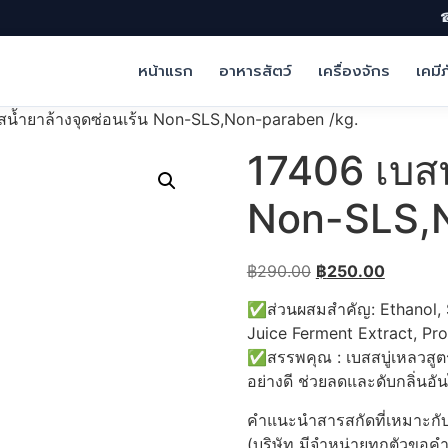
☎
หน้าแรก
อาหารสัตว์
เครื่องจักร
เคมี
สน้ำยาล้างจุดซ่อนเร้น Non-SLS,Non-paraben /kg.
17406 เบสน
Non-SLS,N
Original
Current
฿
290.00
฿
250.00
price
price
✅ส่วนผสมสำคัญ: Ethanol, 
was:
is:
Juice Ferment Extract, Pr
฿290.00.
฿250.00
✅สรรพคุณ : เบสสบู่เหลวสูต
อย่างดี ช่วยลดและดับกลิ่นอั
คำแนะนำสารสกัดที่เหมาะกับ
(บริษัท มีจำหน่ายทุกตัวขอค