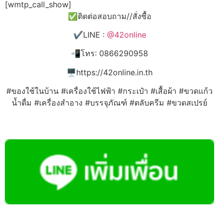
[wmtp_call_show]
✅ติดต่อสอบถาม//สั่งซื้อ
✔️LINE :
@42online
📲โทร: 0866290958
🖥️https://42online.in.th
#ของใช้ในบ้าน #เครื่องใช้ไฟฟ้า #กระเป๋า #เสื้อผ้า #ขวดแก้ว
น้ำดื่ม #เครื่องสำอาง #บรรจุภัณฑ์ #ตลับครีม #ขวดสเปรย์