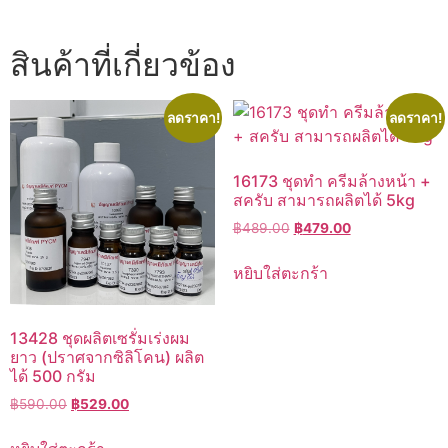
สินค้าที่เกี่ยวข้อง
ลดราคา!
ลดราคา!
16173 ชุดทำ ครีมล้างหน้า +
สครับ สามารถผลิตได้ 5kg
Original
Current
฿
489.00
฿
479.00
price
price
was:
is:
หยิบใส่ตะกร้า
฿489.00.
฿479.00.
13428 ชุดผลิตเซรั่มเร่งผม
ยาว (ปราศจากซิลิโคน) ผลิต
ได้ 500 กรัม
Original
Current
฿
590.00
฿
529.00
price
price
was:
is: