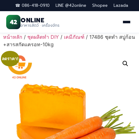
☎ 086-418-0910
LINE @42online
Shopee
Lazada
ONLINE
42
อาหารสัตว์ · เครื่องจักร
Skip
หน้าหลัก
/
ชุดผลิตทำ DIY
/
เคมีภัณฑ์
/ 17486 ชุดทำ สบู่ก้อน
to
+สารสกัดแครอท-10kg
content
ลดราคา!