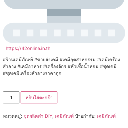
https://42online.in.th
#ร้านเคมีภัณฑ์ #ขายส่งเคมี #เคมีอุตสาหกรรม #เคมีเครื่อง
สำอาง #เคมีอาหาร #เครื่องจักร #หัวเชื้อน้ำหอม #ชุดเคมี
#ชุดเคมีเครื่องสำอางราคาถูก
จำนวน
หยิบใส่ตะกร้า
17486
ชุด
ทำ
สบู่
หมวดหมู่:
ชุดผลิตทำ DIY
,
เคมีภัณฑ์
ป้ายกำกับ:
เคมีภัณฑ์
ก้อน
+สาร
สกัด