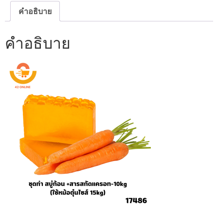
แครอท-10kg
ชิ้น
คำอธิบาย
คำอธิบาย