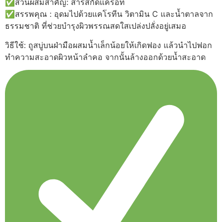
✅ส่วนผสมสำคัญ: สารสกัดแครอท
was:
is:
✅สรรพคุณ : อุดมไปด้วยแคโรทีน วิตามิน C และน้ำตาลจาก
฿1,390.00.
฿1,290.00.
ธรรมชาติ ที่ช่วยบำรุงผิวพรรณสดใสเปล่งปลั่งอยู่เสมอ
วิธีใช้: ถูสบู่บนฝ่ามือผสมน้ำเล็กน้อยให้เกิดฟอง แล้วนำไปฟอก
ทำความสะอาดผิวหน้าลำคอ จากนั้นล้างออกด้วยน้ำสะอาด