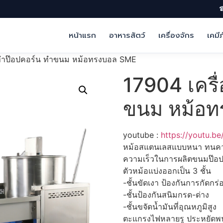
☎
หน้าแรก
อาหารสัตว์
เครื่องจักร
เคมี
งทำป๊อปคอร์น ทำขนม หม้อทรงบอล SME
17904 เครื
ขนม หม้อ
youtube :
https://youtu.
หม้อสแตนเลสแบบหนา ทนความร
ความเร็วในการผลิตขนมป๊อป
ตัวหม้อแบ่งออกเป็น 3 ชั้น
-ชั้นขัดเงา ป้องกันการกัดกร่
-ชั้นป้องกันสนิมกรด-ด่าง
-ชั้นขจัดน้ำมันที่อุณหภูมิสูง
ตะแกรงไฟหลายรู ประหยัดพนักง