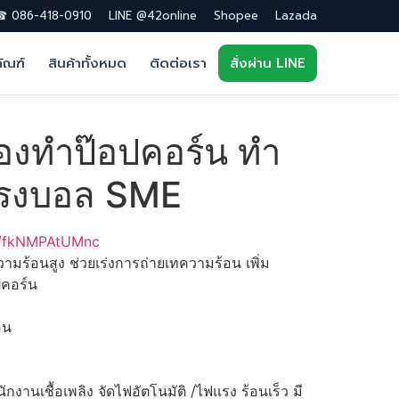
 086-418-0910
LINE @42online
Shopee
Lazada
ภัณฑ์
สินค้าทั้งหมด
ติดต่อเรา
สั่งผ่าน LINE
่องทำป๊อปคอร์น ทำ
ทรงบอล SME
be/fkNMPAtUMnc
้อนสูง ช่วยเร่งการถ่ายเทความร้อน เพิ่ม
คอร์น
อน
านเชื้อเพลิง จัดไฟอัตโนมัติ /ไฟแรง ร้อนเร็ว มี