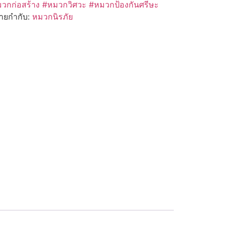
กก่อสร้าง #หมวกวิศวะ #หมวกป้องกันศรีษะ
้ายกำกับ:
หมวกนิรภัย