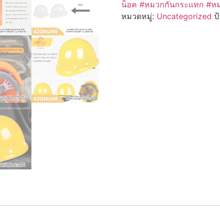
น็อค #หมวกกันกระแทก #หมว
หมวดหมู่:
Uncategorized
ป