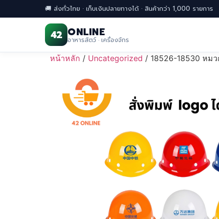
🚚 ส่งทั่วไทย · เก็บเงินปลายทางได้ · สินค้ากว่า 1,000 รายการ
ONLINE
42
อาหารสัตว์ · เครื่องจักร
Skip
หน้าหลัก
/
Uncategorized
/ 18526-18530 หมวก
to
content