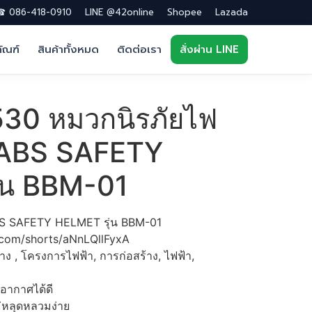
 086-418-0910
LINE @42online
Shopee
Lazada
ภัณฑ์
สินค้าทั้งหมด
ติดต่อเรา
สั่งผ่าน LINE
30 หมวกนิรภัยไฟ
 ABS SAFETY
่น BBM-01
BS SAFETY HELMET รุ่น BBM-01
e.com/shorts/aNnLQllFyxA
าง , โครงการไฟฟ้า, การก่อสร้าง, ไฟฟ้า,
อากาศได้ดี
่หลุดหลวมง่าย