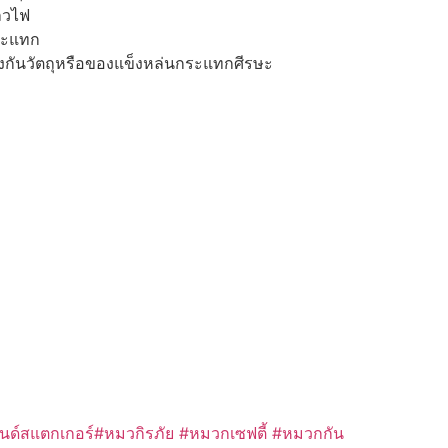
ลวไฟ
ระแทก
งกันวัตถุหรือของแข็งหล่นกระแทกศีรษะ
ด์สแตกเกอร์#หมวกิรภัย #หมวกเซฟตี้ #หมวกกัน