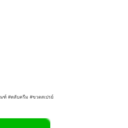
ภัณฑ์ #ตลับครีม #ขวดสเปรย์