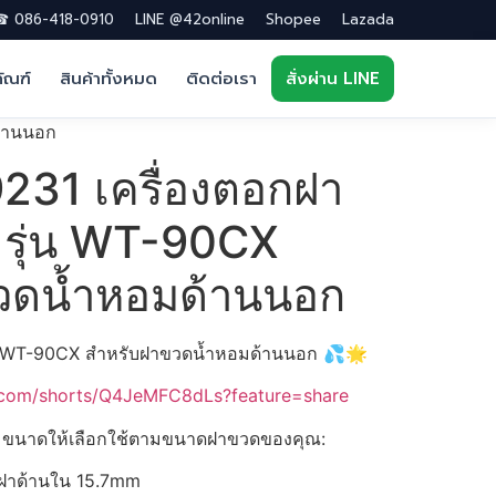
 086-418-0910
LINE @42online
Shopee
Lazada
ภัณฑ์
สินค้าทั้งหมด
ติดต่อเรา
สั่งผ่าน LINE
ด้านนอก
231 เครื่องตอกฝา
 รุ่น WT-90CX
วดน้ำหอมด้านนอก
่น WT-90CX สำหรับฝาขวดน้ำหอมด้านนอก 💦🌟
e.com/shorts/Q4JeMFC8dLs?feature=share
 3 ขนาดให้เลือกใช้ตามขนาดฝาขวดของคุณ:
ฝาด้านใน 15.7mm