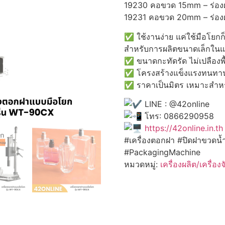
19230 คอขวด 15mm – ร่อง
19231 คอขวด 20mm – ร่อง
✅ ใช้งานง่าย แค่ใช้มือโยก
สำหรับการผลิตขนาดเล็กในแ
✅ ขนาดกะทัดรัด ไม่เปลืองพื
✅ โครงสร้างแข็งแรงทนทาน
✅ ราคาเป็นมิตร เหมาะสำหร
LINE : @42online
โทร: 0866290958
https://42online.in.th
#เครื่องตอกฝา #ปิดฝาขวด
#PackagingMachine
หมวดหมู่:
เครื่องผลิต/เครื่อง