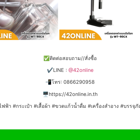
✅ติดต่อสอบถาม//สั่งซื้อ
✔️LINE :
@42online
📲โทร: 0866290958
🖥️https://42online.in.th
ไฟฟ้า #กระเป๋า #เสื้อผ้า #ขวดแก้วน้ำดื่ม #เครื่องสำอาง #บรรจุ