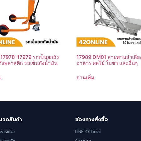
17978-17979 รถเข็นยกถัง
17989 DM01 สายพานลำเลีย
ถังพลาสติก รถเข็นถังน้ำมัน
อาหาร ผลไม้ ใบชา และอื่นๆ
ม
อ่านเพิ่ม
มวดสินค้า
ช่องทางสั่งซื้อ
าหารแมว
LINE Official