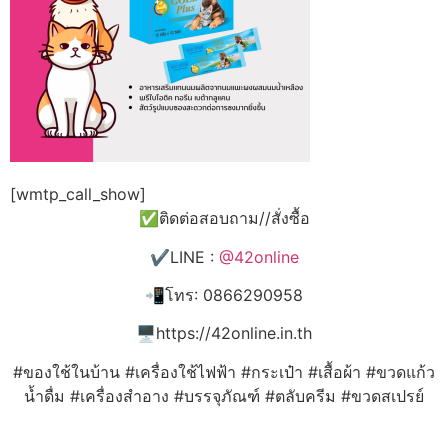
[wmtp_call_show]
✅ติดต่อสอบถาม//สั่งซื้อ
✔️LINE :
@42online
📲โทร: 0866290958
🖥️https://42online.in.th
#ของใช้ในบ้าน #เครื่องใช้ไฟฟ้า #กระเป๋า #เสื้อผ้า #ขวดแก้ว
น้ำดื่ม #เครื่องสำอาง #บรรจุภัณฑ์ #ตลับครีม #ขวดสเปรย์