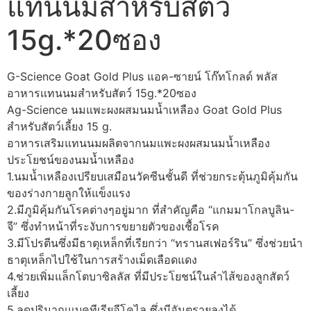
แทนนมสำหรับสัตว์
15g.*20ซอง
G-Science Goat Gold Plus แอค-ซายน์ โก๊ทโกลด์ พลัส
อาหารแทนนมสำหรับสัตว์ 15g.*20ซอง
Ag-Science นมแพะผงผสมนมน้ำเหลือง Goat Gold Plus
สำหรับสัตว์เลี้ยง 15 g.
อาหารเสริมแทนนมผลิตจากนมแพะผงผสมนมน้ำเหลือง
ประโยชน์ของนมน้ำเหลือง
1.นมน้ำเหลืองเปรียบเสมือนวัคซีนชั้นดี ที่ช่วยกระตุ้นภูมิคุ้มกัน
ของร่างกายลูกให้แข็งแรง
2.มีภูมิคุ้มกันโรคต่างๆอยู่มาก ที่สำคัญคือ “แกมมาโกลบูลิน-
จี” ซึ่งทำหน้าที่ระงับการขยายตัวของเชื้อโรค
3.มีโปรตีนซึ่งมีธาตุเหล็กที่เรียกว่า “ทรานสเฟอร์ริน” ซึ่งช่วยนำ
ธาตุเหล็กไปใช้ในการสร้างเม็ดเลือดแดง
4.ช่วยเพิ่มแล็กโตบาซิลลัส ที่มีประโยชน์ในลำไส้ของลูกสัตว์
เลี้ยง
5.ลดปริมาณแบคทีเรียอีโคไล ซึ่งมีอันตรายลงได้