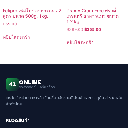
Felipro เฟลิโปร อาหารแมว 2
Pramy Grain Free พรามี่
สูตร ขนาด 500g. 1kg.
เกรนฟรี อาหารแมว ขนาด
1.2 kg.
฿
69.00
Original
Current
฿
399.00
฿
355.00
price
price
หยิบใส่ตะกร้า
was:
is:
หยิบใส่ตะกร้า
฿399.00.
฿355.00.
ONLINE
42
อาหารสัตว์ · เครื่องจักร
แหล่งจำหน่ายอาหารสัตว์ เครื่องจักร เคมีภัณฑ์ และบรรจุภัณฑ์ ราคาส่ง
ส่งทั่วไทย
หมวดสินค้า