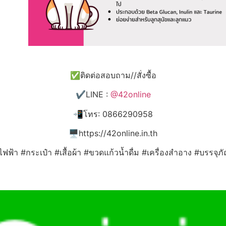
✅ติดต่อสอบถาม//สั่งซื้อ
✔️LINE :
@42online
📲โทร: 0866290958
🖥️https://42online.in.th
ไฟฟ้า #กระเป๋า #เสื้อผ้า #ขวดแก้วน้ำดื่ม #เครื่องสำอาง #บรรจุ