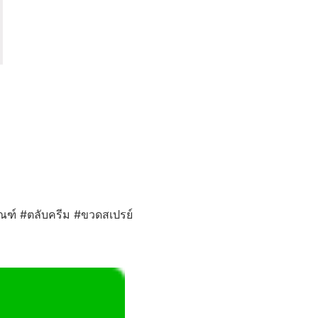
ภัณฑ์ #ตลับครีม #ขวดสเปรย์