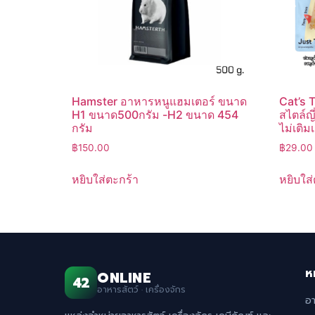
Hamster อาหารหนูแฮมเตอร์ ขนาด
Cat’s 
H1 ขนาด500กรัม -H2 ขนาด 454
สไตล์ญี่
กรัม
ไม่เติม
฿
150.00
฿
29.00
หยิบใส่ตะกร้า
หยิบใส่
ห
ONLINE
42
อาหารสัตว์ · เครื่องจักร
อ