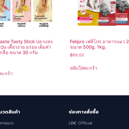
Taste Tasty Stick ปลาแท่ง
Felipro เฟลิโปร อาหารแมว 2
ปุ่น เคี้ยวง่าย อร่อย เต็มคำ
ขนาด 500g. 1kg.
เกลือ ขนาด 30 กรัม
฿
69.00
หยิบใส่ตะกร้า
ตะกร้า
มวดสินค้า
ช่องทางสั่งซื้อ
าหารแมว
LINE Official