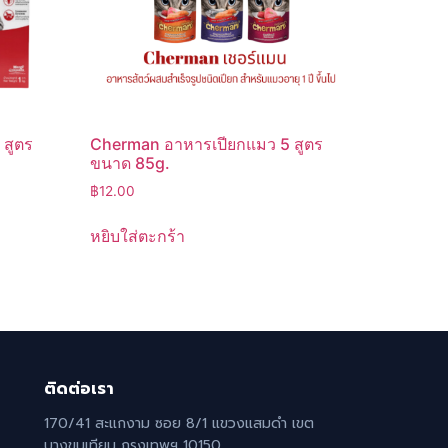
 สูตร
Cherman อาหารเปียกแมว 5 สูตร
ขนาด 85g.
฿
12.00
หยิบใส่ตะกร้า
ติดต่อเรา
170/41 สะแกงาม ซอย 8/1 แขวงแสมดำ เขต
บางขุนเทียน กรุงเทพฯ 10150