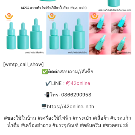
[wmtp_call_show]
✅ติดต่อสอบถาม//สั่งซื้อ
✔️LINE :
@42online
📲โทร: 0866290958
🖥️https://42online.in.th
#ของใช้ในบ้าน #เครื่องใช้ไฟฟ้า #กระเป๋า #เสื้อผ้า #ขวดแก้ว
น้ำดื่ม #เครื่องสำอาง #บรรจุภัณฑ์ #ตลับครีม #ขวดสเปรย์