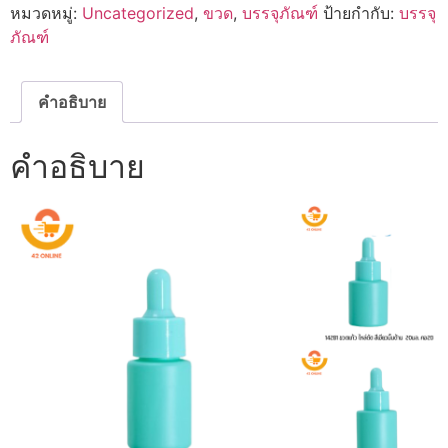
หมวดหมู่:
Uncategorized
,
ขวด
,
บรรจุภัณฑ์
ป้ายกำกับ:
บรรจุ
ขวด
แก้ว
ภัณฑ์
ไหล่
ตัด
สี
เขียว
คำอธิบาย
มิ้น
ด้าน
15-
คำอธิบาย
20-
30
ml.
คอ20
ชิ้น