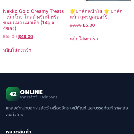
Nekko Gold Creamy Treats
🌟มาส์กหน้าใส 🌟 มาส์ก
– เน็กโกะ โกลด์ ครีมมี่ ทรีต
หน้า สูตรบูลเบอร์รี่
ขนมแมว แมวเลีย (14g x
Original
Current
฿
9.00
฿
5.00
4ซอง)
price
price
Original
Current
฿
55.00
฿
49.00
was:
is:
หยิบใส่ตะกร้า
price
price
฿9.00.
฿5.00.
was:
is:
หยิบใส่ตะกร้า
฿55.00.
฿49.00.
ONLINE
42
อาหารสัตว์ · เครื่องจักร
แหล่งจำหน่ายอาหารสัตว์ เครื่องจักร เคมีภัณฑ์ และบรรจุภัณฑ์ ราคาส่ง
ส่งทั่วไทย
หมวดสินค้า