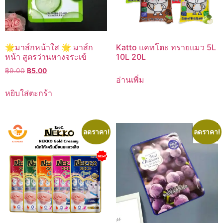
🌟มาส์กหน้าใส 🌟 มาส์ก
Katto แคทโตะ ทรายแมว 5L
หน้า สูตรว่านหางจระเข้
10L 20L
Original
Current
฿
9.00
฿
5.00
อ่านเพิ่ม
price
price
was:
is:
หยิบใส่ตะกร้า
฿9.00.
฿5.00.
ลดราคา!
ลดราคา!