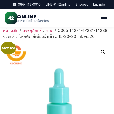
☎ 086-418-0910
LINE @42online
Shopee
Lazada
ONLINE
42
อาหารสัตว์ · เครื่องจักร
Skip
หน้าหลัก
/
บรรจุภัณฑ์
/
ขวด
/ C005 14274-17281-14288
to
ขวดแก้ว ไหล่ตัด สีเขียวมิ้นด้าน 15-20-30 ml. คอ20
content
ลดราคา!