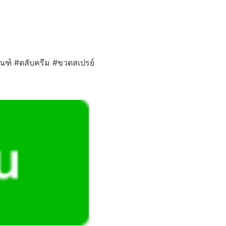
ภัณฑ์ #ตลับครีม #ขวดสเปรย์