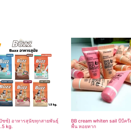
ัซซ์) อาหารสุนัขทุกสายพันธุ์
BB cream whiten sail บีบีคร
.5 kg.
พื้น หอยทาก