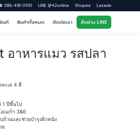
 086-418-0910
LINE @42online
Shopee
Lazada
ภัณฑ์
สินค้าทั้งหมด
ติดต่อเรา
สั่งผ่าน LINE
at อาหารแมว รสปลา
ทะเล 4 สี
1 ปีขึ้นไป
โอเมก้า 3&6
ถ้วนและช่วยบำรุงผิวหนัง
วย