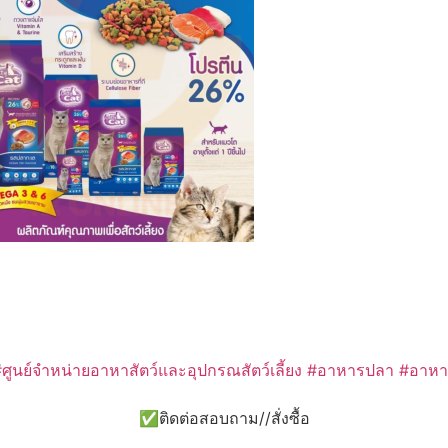
#ศูนย์จำหน่ายอาหาสัตว์และอุปกรณสัตว์เลี้ยง #อาหารปลา #อา
✅ติดต่อสอบถาม//สั่งซื้อ