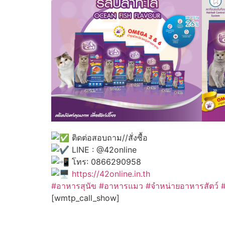
ติดต่อสอบถาม//สั่งซื้อ
LINE : @42online
โทร: 0866290958
https://42online.in.th
#อาหารสุนัข
#อาหารแมว
#จำหน่ายอาหารสัตว์
[wmtp_call_show]