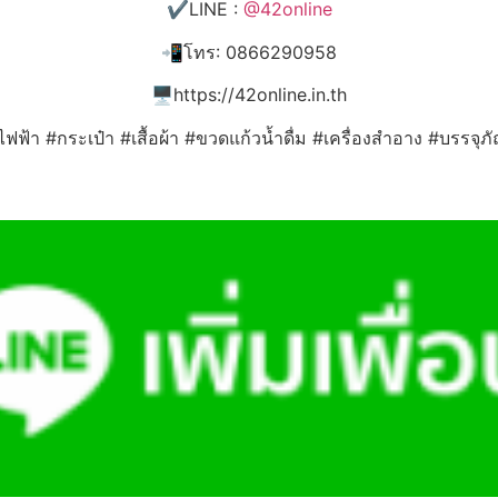
✔️LINE :
@42online
📲โทร: 0866290958
🖥️https://42online.in.th
ไฟฟ้า #กระเป๋า #เสื้อผ้า #ขวดแก้วน้ำดื่ม #เครื่องสำอาง #บรรจุ