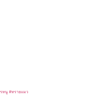
หารหนู #ทรายแมว