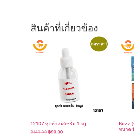
สินค้าที่เกี่ยวข้อง
ลดราคา!
12107 ชุดทำเบสเซรั่ม 1 kg.
Buzz (บ
ขนาด 1
Original
Current
฿
149.00
฿
90.00