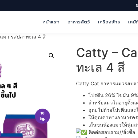
☎
หน้าแรก
อาหารสัตว์
เครื่องจักร
เคมี
รแมว รสปลาทะเล 4 สี
Catty – C
ทะเล 4 สี
Catty Cat อาหารแมวรสปลา
โปรตีน 26% ไขมัน 9%
สำหรับแมวโตอายุตั้งแต่ 
อุดมไปด้วยโปรตีนและ
ให้คุณค่าทางอาหารครบ
เส้นขนน้องแมวให้นุ่มส
ติดต่อสอบถาม//สั่งซื้อ