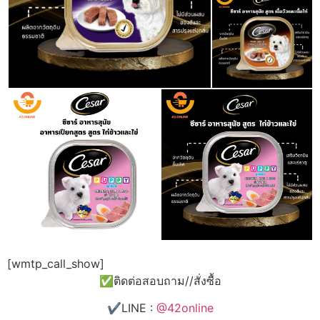
[wmtp_call_show]
✅ติดต่อสอบถาม//สั่งซื้อ
✔️LINE :
@42online