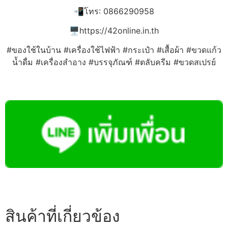
📲โทร: 0866290958
🖥️https://42online.in.th
#ของใช้ในบ้าน #เครื่องใช้ไฟฟ้า #กระเป๋า #เสื้อผ้า #ขวดแก้ว
น้ำดื่ม #เครื่องสำอาง #บรรจุภัณฑ์ #ตลับครีม #ขวดสเปรย์
สินค้าที่เกี่ยวข้อง