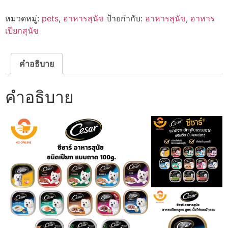
Dog
Tray
หมวดหมู่:
pets
,
อาหารสุนัข
ป้ายกำกับ:
อาหารสุนัข
,
อาหาร
ซี
ซาร์
เปียกสุนัข
อาหาร
เปียก
สำหรับ
สุนัข
คำอธิบาย
100g
ชิ้น
คำอธิบาย