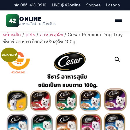
☎ 086-418-0910
LINE @42online
Shopee
Lazada
ONLINE
42
อาหารสัตว์ · เครื่องจักร
Skip
หน้าหลัก
/
pets
/
อาหารสุนัข
/ Cesar Premium Dog Tray
to
ซีซาร์ อาหารเปียกสำหรับสุนัข 100g
content
ลดราคา!