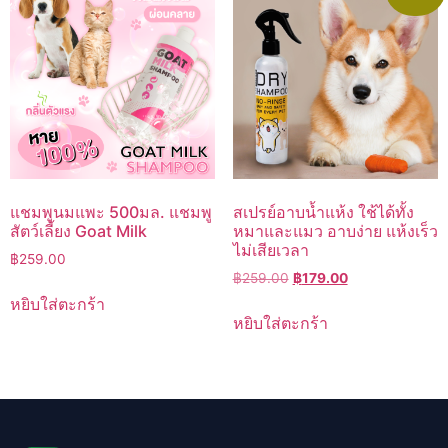
แชมพูนมแพะ 500มล. แชมพู
สเปรย์อาบน้ำแห้ง ใช้ได้ทั้ง
สัตว์เลี้ยง Goat Milk
หมาและแมว อาบง่าย แห้งเร็ว
ไม่เสียเวลา
฿
259.00
Original
Current
฿
259.00
฿
179.00
price
price
หยิบใส่ตะกร้า
was:
is:
หยิบใส่ตะกร้า
฿259.00.
฿179.00.