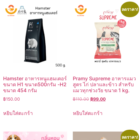
ลดราคา!
Hamster อาหารหนูแฮมเตอร์
Pramy Supreme อาหารแมว
ขนาด H1 ขนาด500กรัม -H2
สูตร ไก่ ปลาและข้าว สำหรับ
ขนาด 454 กรัม
แมวทุกช่วงวัย ขนาด 1 kg.
Original
Current
฿
150.00
฿
110.00
฿
99.00
price
price
was:
is:
หยิบใส่ตะกร้า
หยิบใส่ตะกร้า
฿110.00.
฿99.00.
ลดราคา!