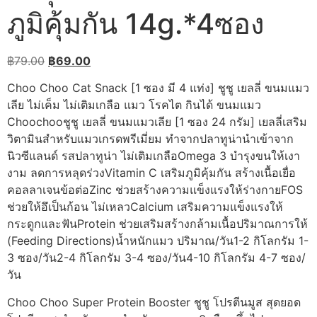
ภูมิคุ้มกัน 14g.*4ซอง
Original
Current
฿
79.00
฿
69.00
price
price
Choo Choo Cat Snack [1 ซอง มี 4 แท่ง] ชูชู เยลลี่ ขนมแมว
was:
is:
เลีย ไม่เค็ม ไม่เติมเกลือ แมว โรคไต กินได้ ขนมแมว
฿79.00.
฿69.00.
Choochooชูชู เยลลี่ ขนมแมวเลีย [1 ซอง 24 กรัม] เยลลี่เสริม
วิตามินสำหรับแมวเกรดพรีเมี่ยม ทำจากปลาทูน่านำเข้าจาก
นิวซีแลนด์ รสปลาทูน่า ไม่เติมเกลือOmega 3 บำรุงขนให้เงา
งาม ลดการหลุดร่วงVitamin C เสริมภูมิคุ้มกัน สร้างเนื้อเยื่อ
คอลลาเจนข้อต่อZinc ช่วยสร้างความแข็งแรงให้ร่างกายFOS
ช่วยให้อึเป็นก้อน ไม่เหลวCalcium เสริมความแข็งแรงให้
กระดูกและฟันProtein ช่วยเสริมสร้างกล้ามเนื้อปริมาณการให้
(Feeding Directions)น้ำหนักแมว ปริมาณ/วัน1-2 กิโลกรัม 1-
3 ซอง/วัน2-4 กิโลกรัม 3-4 ซอง/วัน4-10 กิโลกรัม 4-7 ซอง/
วัน
Choo Choo Super Protein Booster ชูชู โปรตีนมูส สุดยอด