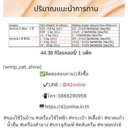
[wmtp_call_show]
✅ติดต่อสอบถาม//สั่งซื้อ
✔️LINE :
@42online
📲โทร: 0866290958
🖥️https://42online.in.th
#ของใช้ในบ้าน #เครื่องใช้ไฟฟ้า #กระเป๋า #เสื้อผ้า #ขวดแก้ว
น้ำดื่ม #เครื่องสำอาง #บรรจุภัณฑ์ #ตลับครีม #ขวดสเปรย์