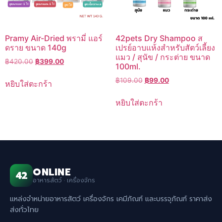
Pramy Air-Dried พรามี่ แอร์
42pets Dry Shampoo ส
ดราย ขนาด 140g
เปรย์อาบแห้งสำหรับสัตว์เลี้ยง
แมว / สุนัข / กระต่าย ขนาด
Original
Current
฿
420.00
฿
399.00
100ml.
price
price
Original
Current
฿
109.00
฿
99.00
was:
is:
หยิบใส่ตะกร้า
price
price
฿420.00.
฿399.00.
was:
is:
หยิบใส่ตะกร้า
฿109.00.
฿99.00.
ONLINE
42
อาหารสัตว์ · เครื่องจักร
แหล่งจำหน่ายอาหารสัตว์ เครื่องจักร เคมีภัณฑ์ และบรรจุภัณฑ์ ราคาส่ง
ส่งทั่วไทย