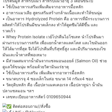
โปรตีนมูส สำหรับแมว สำหรับแมวอายุ 3 เดือนขึ้นไป
• ใช้เป็นอาหารเสริมเพิ่มเติมจากอาหารมื้อหลัก
• อาหารแมวเลีย สูตรเสริมสร้างกล้ามเนื้อและทำให้ขนนุ่ม
• เป็นอาหาร Hydrolyzed Protein คือ อาหารที่มีกระบวนการ
ผลิตทำให้โปรตีนมีขนาดเล็กลง ทำให้ดูดซึมได้ดีขึ้น และ
รวดเร็ว
• Whey Protein Isolate เวย์โปรตีนไอโซเลท นำโปรตีนมา
ผ่านกระบวนการสกัด เพื่อแยกน้ำตาลแลคโตส และไขมันออก
ให้ได้มากที่สุด จึงได้โปรตีนที่บริสุทธิ์สูง และมีปริมาณของไข
มันและน้ำตาลที่พอเหมาะ
• มีส่วนผสมจากน้ำมันจากแซลมอนออยล์ (Salmon Oil) ช่วย
ดูแลให้ขนนุ่ม พร้อมด้วยวิตามินแร่ธาตุ
• ใช้เป็นอาหารเสริม เพิ่มเติมจากอาหารมื้อหลัก
• ขนาดบรรจุ 4 ซองเล็กในห่อ ขนาด 14 กรัมx4 ซอง
• วัตถุดิบหลัก คือ เนื้อปลาแมคเคอเรล เนื้อปลาทูน่า น้ำมัน
ปลาแซลมอน ฯลฯ
• เลขทะเบียบอาหารสัตว์ 0109650944
ติดต่อสอบถาม//สั่งซื้อ