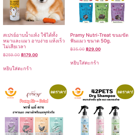
สเปรย์อาบน้ำแห้ง ใช้ได้ทั้ง
Pramy Nutri-Treat ขนมขัด
หมาและแมว อาบง่าย แห้งเร็ว
ฟันแมว ขนาด 50g.
ไม่เสียเวลา
Original
Current
฿
35.00
฿
29.00
Original
Current
฿
259.00
฿
179.00
price
price
price
price
was:
is:
หยิบใส่ตะกร้า
was:
is:
฿35.00.
฿29.00.
หยิบใส่ตะกร้า
฿259.00.
฿179.00.
ลดราคา!
ลดราคา!