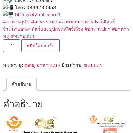
LINE : @42online
โทร: 0866290958
https://42online.in.th
#อาหารสุนัข
#อาหารแมว
#จำหน่ายอาหารสัตว์
#ศูนย์
จำหน่ายอาหาสัตว์และอุปกรณสัตว์เลี้ยง #อาหารปลา #อาหาร
หนู #ทรายแมว
จำนวน
หยิบใส่ตะกร้า
Choo
Choo
ชูชู
โปรตีน
หมวดหมู่:
pets
,
อาหารแมว
ป้ายกำกับ:
ขนมแมว
บูส
เตอร์
ขนม
แมว
เลีย
คำอธิบาย
บำรุง
ขน
ให้
คำอธิบาย
เงา
งาม
เสริม
ภูมิคุ้มกัน
14g.*4ซอง
ชิ้น