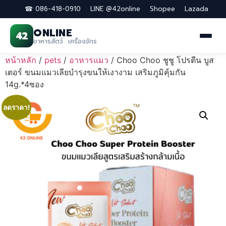
☎ 086-418-0910
LINE @42online
Shopee
Lazada
ONLINE
42
อาหารสัตว์ · เครื่องจักร
Skip
หน้าหลัก
/
pets
/
อาหารแมว
/ Choo Choo ชูชู โปรตีน บูส
to
เตอร์ ขนมแมวเลียบำรุงขนให้เงางาม เสริมภูมิคุ้มกัน
content
14g.*4ซอง
ลดราคา!