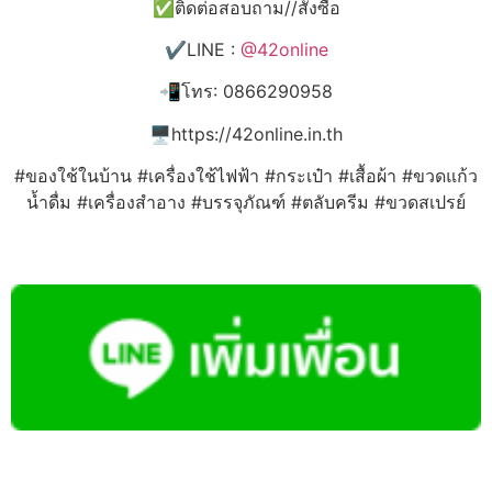
✅ติดต่อสอบถาม//สั่งซื้อ
✔️LINE :
@42online
📲โทร: 0866290958
🖥️https://42online.in.th
#ของใช้ในบ้าน #เครื่องใช้ไฟฟ้า #กระเป๋า #เสื้อผ้า #ขวดแก้ว
น้ำดื่ม #เครื่องสำอาง #บรรจุภัณฑ์ #ตลับครีม #ขวดสเปรย์