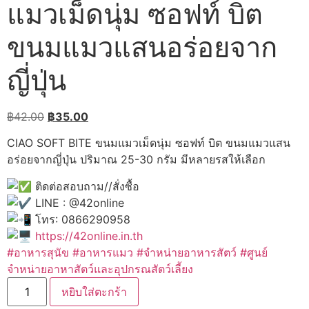
แมวเม็ดนุ่ม ซอฟท์ บิต
ขนมแมวแสนอร่อยจาก
ญี่ปุ่น
Original
Current
฿
42.00
฿
35.00
price
price
CIAO SOFT BITE ขนมแมวเม็ดนุ่ม ซอฟท์ บิต ขนมแมวแสน
was:
is:
อร่อยจากญี่ปุ่น ปริมาณ 25-30 กรัม มีหลายรสให้เลือก
฿42.00.
฿35.00.
ติดต่อสอบถาม//สั่งซื้อ
LINE : @42online
โทร: 0866290958
https://42online.in.th
#อาหารสุนัข
#อาหารแมว
#จำหน่ายอาหารสัตว์
#ศูนย์
จำหน่ายอาหาสัตว์และอุปกรณสัตว์เลี้ยง
จำนวน
หยิบใส่ตะกร้า
CIAO
SOFT