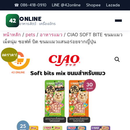
☎ 086-418-0910
LINE @42online
Shopee
Lazada
ONLINE
42
อาหารสัตว์ · เครื่องจักร
Skip
หน้าหลัก
/
pets
/
อาหารแมว
/ CIAO SOFT BITE ขนมแมว
to
เม็ดนุ่ม ซอฟท์ บิต ขนมแมวแสนอร่อยจากญี่ปุ่น
content
ลดราคา!