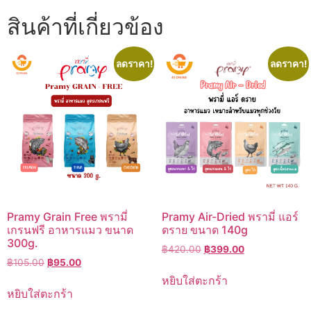
สินค้าที่เกี่ยวข้อง
ลดราคา!
ลดราคา!
Pramy Grain Free พรามี่
Pramy Air-Dried พรามี่ แอร์
เกรนฟรี อาหารแมว ขนาด
ดราย ขนาด 140g
300g.
Original
Current
฿
420.00
฿
399.00
Original
Current
฿
105.00
฿
95.00
price
price
price
price
was:
is:
หยิบใส่ตะกร้า
was:
is:
฿420.00.
฿399.00.
หยิบใส่ตะกร้า
฿105.00.
฿95.00.