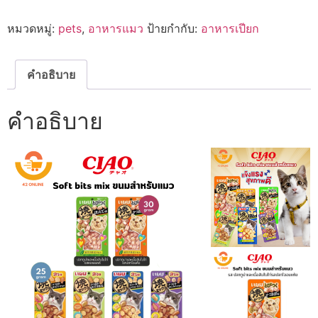
BITE
ขนม
หมวดหมู่:
pets
,
อาหารแมว
ป้ายกำกับ:
อาหารเปียก
แมว
เม็ด
นุ่ม
ซอฟท์
บิต
คำอธิบาย
ขนม
แมว
แสน
คำอธิบาย
อร่อย
จาก
ญี่ปุ่น
ชิ้น