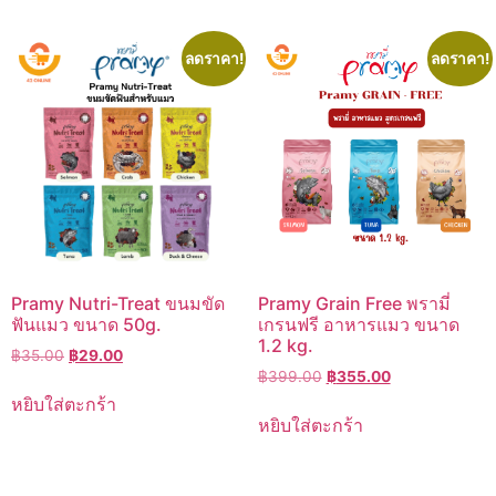
ลดราคา!
ลดราคา!
Pramy Nutri-Treat ขนมขัด
Pramy Grain Free พรามี่
ฟันแมว ขนาด 50g.
เกรนฟรี อาหารแมว ขนาด
1.2 kg.
Original
Current
฿
35.00
฿
29.00
Original
Current
price
price
฿
399.00
฿
355.00
price
price
was:
is:
หยิบใส่ตะกร้า
was:
is:
฿35.00.
฿29.00.
หยิบใส่ตะกร้า
฿399.00.
฿355.00.