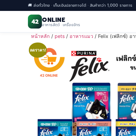
🚚 ส่งทั่วไทย · เก็บเงินปลายทางได้ · สินค้ากว่า 1,000 รายการ
ONLINE
42
อาหารสัตว์ · เครื่องจักร
Skip
หน้าหลัก
/
pets
/
อาหารแมว
/ Felix (เฟลิกซ์)
to
content
ลดราคา!