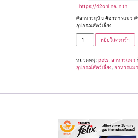
https://42online.in.th
#อาหารสุนัข
#
อาหารแมว #จ
อุปกรณสัตว์เลี้ยง
จำนวน
หยิบใส่ตะกร้า
Felix
(เฟลิ
กซ์)
อาหาร
หมวดหมู่:
pets
,
อาหารแมว
เปียก
อาหาร
อุปกรณ์สัตว์เลี้ยง
,
อาหารแม
แมว
เพา
ซ์
ขนาด
70-
85g
ชิ้น