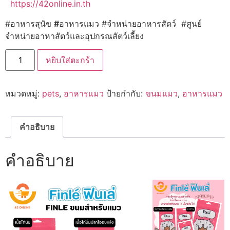
https://42online.in.th
#อาหารสุนัข
#
อาหารแมว #จำหน่ายอาหารสัตว์ #ศูนย์
จำหน่ายอาหาสัตว์และอุปกรณสัตว์เลี้ยง
จำนวน
หยิบใส่ตะกร้า
Finle
ฟินเล่
ขนม
สำหรับ
หมวดหมู่:
pets
,
อาหารแมว
ป้ายกำกับ:
ขนมแมว
,
อาหารแมว
แมว
30g.
ชิ้น
คำอธิบาย
คำอธิบาย