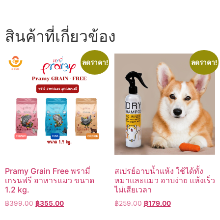
สินค้าที่เกี่ยวข้อง
ลดราคา!
ลดราคา!
Pramy Grain Free พรามี่
สเปรย์อาบน้ำแห้ง ใช้ได้ทั้ง
เกรนฟรี อาหารแมว ขนาด
หมาและแมว อาบง่าย แห้งเร็ว
1.2 kg.
ไม่เสียเวลา
Original
Current
Original
Current
฿
399.00
฿
355.00
฿
259.00
฿
179.00
price
price
price
price