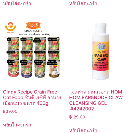
was:
is:
was:
is:
หยิบใส่ตะกร้า
หยิบใส่ตะกร้า
฿399.00.
฿355.00.
฿259.00.
฿179.00.
Cindy Recipe Grain Free
เจลทำความสะอาด HOM
Cat Food ซินดี้ เรซิพี อาหาร
HOM EAR&NODE CLAW
เปียกแมว ขนาด 400g.
CLEANSING GEL
#4242002
฿
39.00
฿
129.00
หยิบใส่ตะกร้า
หยิบใส่ตะกร้า