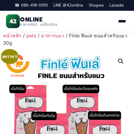
☎ 086-418-0910
LINE @42online
Shopee
Lazada
ONLINE
42
อาหารสัตว์ · เครื่องจักร
Skip
หน้าหลัก
/
pets
/
อาหารแมว
/ Finle ฟินเล่ ขนมสำหรับแมว
to
30g.
content
ลดราคา!