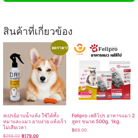
สินค้าที่เกี่ยวข้อง
ลดราคา!
สเปรย์อาบน้ำแห้ง ใช้ได้ทั้ง
Felipro เฟลิโปร อาหารแมว 2
หมาและแมว อาบง่าย แห้งเร็ว
สูตร ขนาด 500g. 1kg.
ไม่เสียเวลา
฿
69.00
Original
Current
฿
259.00
฿
179.00