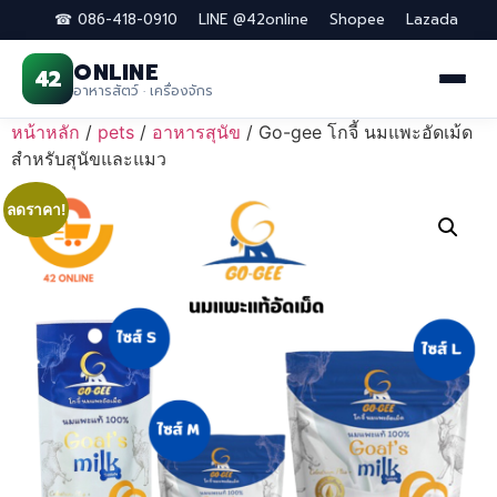
☎ 086-418-0910
LINE @42online
Shopee
Lazada
ONLINE
42
อาหารสัตว์ · เครื่องจักร
Skip
หน้าหลัก
/
pets
/
อาหารสุนัข
/ Go-gee โกจี้ นมแพะอัดเม้ด
to
สำหรับสุนัขและแมว
content
ลดราคา!