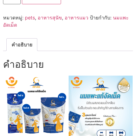
gee
โก
จี้
หมวดหมู่:
pets
,
อาหารสุนัข
,
อาหารแมว
ป้ายกำกับ:
นมแพะ
นม
แพะ
อัดเม็ด
อัด
เม้ด
สำหรับ
สุนัข
คำอธิบาย
และ
แมว
ชิ้น
คำอธิบาย