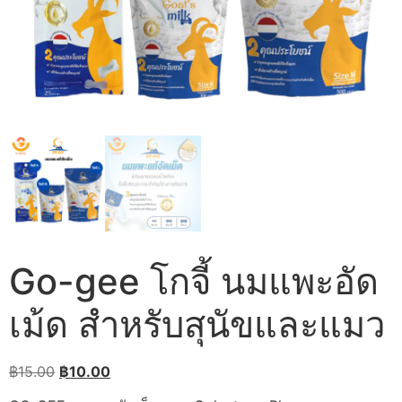
Go-gee โกจี้ นมแพะอัด
เม้ด สำหรับสุนัขและแมว
Original
Current
฿
15.00
฿
10.00
price
price