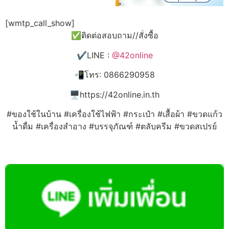
[wmtp_call_show]
✅ติดต่อสอบถาม//สั่งซื้อ
✔️LINE :
@42online
📲โทร: 0866290958
🖥️https://42online.in.th
#ของใช้ในบ้าน #เครื่องใช้ไฟฟ้า #กระเป๋า #เสื้อผ้า #ขวดแก้ว
น้ำดื่ม #เครื่องสำอาง #บรรจุภัณฑ์ #ตลับครีม #ขวดสเปรย์