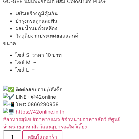
GO-GEE นมแพะอัดเม็ด ผสม Colostrum Plus+
was:
is:
฿15.00.
฿10.00.
เสริมสร้างภูมิคุ้มกัน
บำรุงกระดูกและฟัน
ผสมน้ำนมถั่วเหลือง
วัตถุดิบจากประเทศฮอลแลนด์
ขนาด
ไซส์ S ราคา 10 บาท
ไซส์ M –
ไซส์ L –
ติดต่อสอบถาม//สั่งซื้อ
LINE : @42online
โทร: 0866290958
https://42online.in.th
#อาหารสุนัข
#อาหารแมว
#จำหน่ายอาหารสัตว์
#ศูนย์
จำหน่ายอาหาสัตว์และอุปกรณสัตว์เลี้ยง
จำนวน
หยิบใส่ตะกร้า
Go-