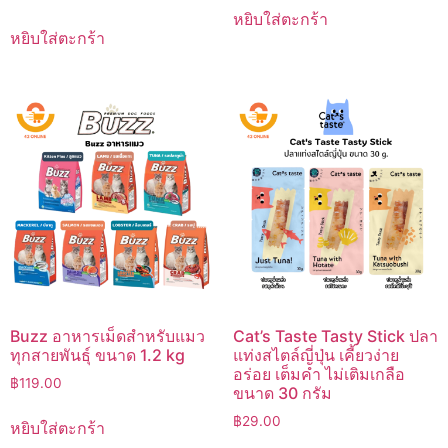
price
price
หยิบใส่ตะกร้า
was:
is:
หยิบใส่ตะกร้า
฿259.00.
฿179.00.
Buzz อาหารเม็ดสำหรับแมว
Cat’s Taste Tasty Stick ปลา
ทุกสายพันธุ์ ขนาด 1.2 kg
แท่งสไตล์ญี่ปุ่น เคี้ยวง่าย
อร่อย เต็มคำ ไม่เติมเกลือ
฿
119.00
ขนาด 30 กรัม
฿
29.00
หยิบใส่ตะกร้า