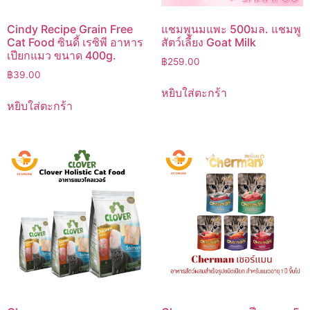
Cindy Recipe Grain Free
แชมพูนมแพะ 500มล. แชมพู
Cat Food ซินดี้ เรซิพี อาหาร
สัตว์เลี้ยง Goat Milk
เปียกแมว ขนาด 400g.
฿
259.00
฿
39.00
หยิบใส่ตะกร้า
หยิบใส่ตะกร้า