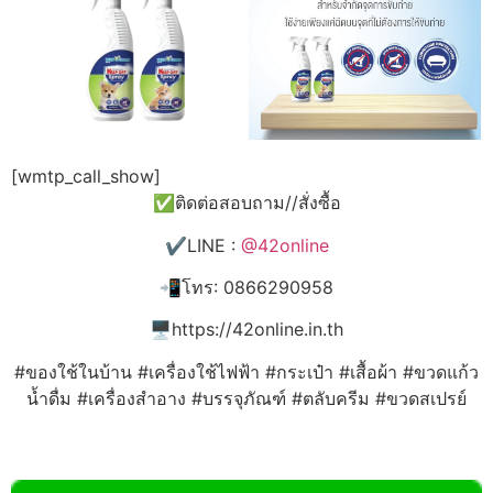
[wmtp_call_show]
✅ติดต่อสอบถาม//สั่งซื้อ
✔️LINE :
@42online
📲โทร: 0866290958
🖥️https://42online.in.th
#ของใช้ในบ้าน #เครื่องใช้ไฟฟ้า #กระเป๋า #เสื้อผ้า #ขวดแก้ว
น้ำดื่ม #เครื่องสำอาง #บรรจุภัณฑ์ #ตลับครีม #ขวดสเปรย์