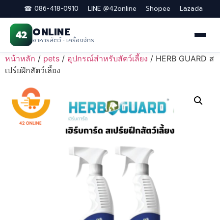
☎ 086-418-0910
LINE @42online
Shopee
Lazada
ONLINE
42
อาหารสัตว์ · เครื่องจักร
Skip
หน้าหลัก
/
pets
/
อุปกรณ์สำหรับสัตว์เลี้ยง
/ HERB GUARD ส
to
เปร์ยฝึกสัตว์เลี้ยง
content