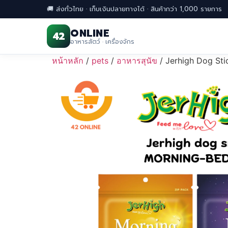
🚚 ส่งทั่วไทย · เก็บเงินปลายทางได้ · สินค้ากว่า 1,000 รายการ
ONLINE
42
อาหารสัตว์ · เครื่องจักร
Skip
หน้าหลัก
/
pets
/
อาหารสุนัข
/ Jerhigh Dog Stic
to
content