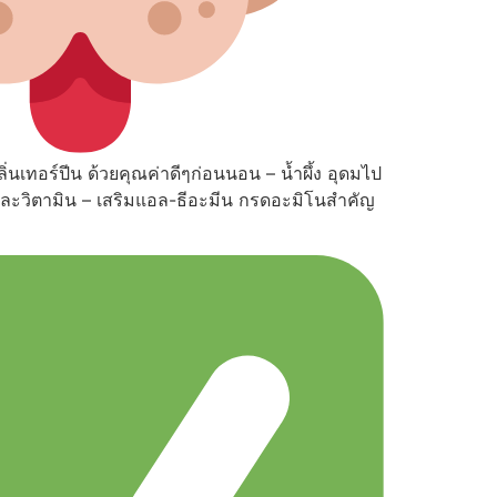
นเทอร์ปีน ด้วยคุณค่าดีๆก่อนนอน – น้ำผึ้ง อุดมไป
และวิตามิน – เสริมแอล-ธีอะมีน กรดอะมิโนสำคัญ