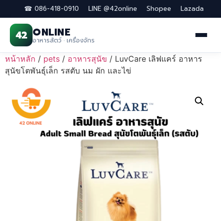
☎ 086-418-0910
LINE @42online
Shopee
Lazada
ONLINE
42
อาหารสัตว์ · เครื่องจักร
Skip
หน้าหลัก
/
pets
/
อาหารสุนัข
/ LuvCare เลิฟแคร์ อาหาร
to
สุนัขโตพันธุ์เล็ก รสตับ นม ผัก และไข่
content