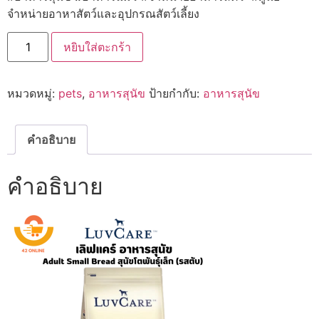
จำหน่ายอาหาสัตว์และอุปกรณสัตว์เลี้ยง
จำนวน
หยิบใส่ตะกร้า
LuvCare
เลิฟ
แคร์
อาหาร
หมวดหมู่:
pets
,
อาหารสุนัข
ป้ายกำกับ:
อาหารสุนัข
สุนัข
โต
พันธุ์
เล็ก
รส
คำอธิบาย
ตับ
นม
ผัก
คำอธิบาย
และ
ไข่
ชิ้น