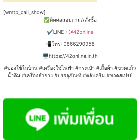
[wmtp_call_show]
✅ติดต่อสอบถาม//สั่งซื้อ
✔️LINE :
@42online
📲โทร: 0866290958
🖥️https://42online.in.th
#ของใช้ในบ้าน #เครื่องใช้ไฟฟ้า #กระเป๋า #เสื้อผ้า #ขวดแก้ว
น้ำดื่ม #เครื่องสำอาง #บรรจุภัณฑ์ #ตลับครีม #ขวดสเปรย์