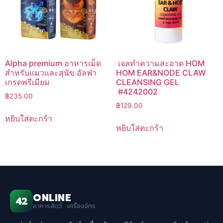
Alpha premium อาหารเม็ด
เจลทำความสะอาด HOM
สำหรับแมวและสุนัข อัลฟ่า
HOM EAR&NODE CLAW
เกรดพรีเมียม
CLEANSING GEL
#4242002
฿
235.00
฿
129.00
หยิบใส่ตะกร้า
หยิบใส่ตะกร้า
ONLINE
42
อาหารสัตว์ · เครื่องจักร