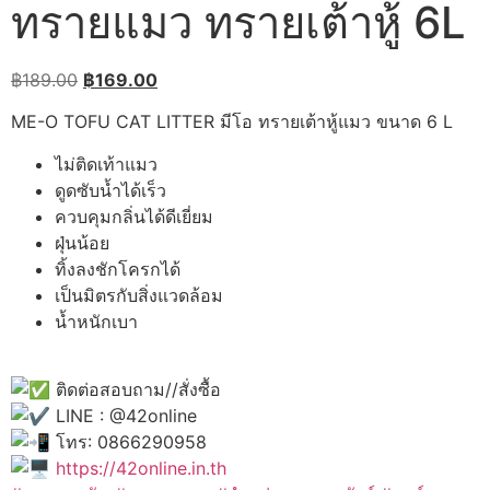
ทรายแมว ทรายเต้าหู้ 6L
Original
Current
฿
189.00
฿
169.00
price
price
ME-O TOFU CAT LITTER มีโอ ทรายเต้าหู้แมว ขนาด 6 L
was:
is:
฿189.00.
฿169.00.
ไม่ติดเท้าแมว
ดูดซับน้ำได้เร็ว
ควบคุมกลิ่นได้ดีเยี่ยม
ฝุ่นน้อย
ทิ้งลงชักโครกได้
เป็นมิตรกับสิ่งแวดล้อม
น้ำหนักเบา
ติดต่อสอบถาม//สั่งซื้อ
LINE : @42online
โทร: 0866290958
https://42online.in.th