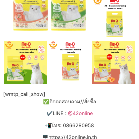
[wmtp_call_show]
✅ติดต่อสอบถาม//สั่งซื้อ
✔️LINE :
@42online
📲โทร: 0866290958
🖥️https://42online.in.th