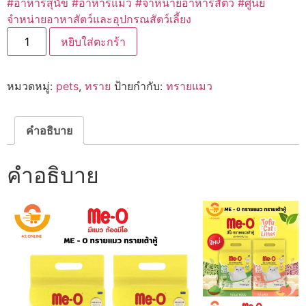
#อาหารสุนัข
#อาหารแมว
#จำหน่ายอาหารสัตว์
#ศูนย์
จำหน่ายอาหาสัตว์และอุปกรณสัตว์เลี้ยง
จำนวน
หยิบใส่ตะกร้า
Me
–
o
Tufu
หมวดหมู่:
pets
,
ทราย
ป้ายกำกับ:
ทรายแมว
Cat
Littel
ทราย
แมว
ทราย
คำอธิบาย
เต้าหู้
6L
ชิ้น
คำอธิบาย