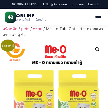
☎ 086-418-0910
LINE @42online
Shopee
Lazada
ONLINE
42
อาหารสัตว์ · เครื่องจักร
Skip
หน้าหลัก
/
pets
/
ทราย
/ Me – o Tufu Cat Littel ทรายแมว
to
ทรายเต้าหู้ 6L
content
ลดราคา!