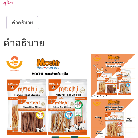
สุนัข
สุนัข
ทุก
สาย
พันธุ์
ขนาด
คำอธิบาย
50g.
300g.
ชิ้น
คำอธิบาย