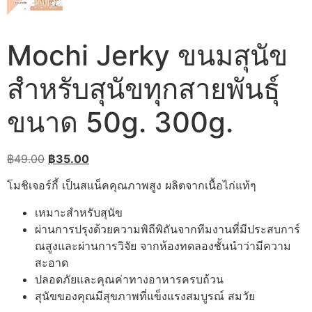
Mochi Jerky ขนมสุนัข
สำหรับสุนัขทุกสายพันธุ์
ขนาด 50g. 300g.
Original
Current
฿
49.00
฿
35.00
price
price
โมชิเจอร์กี้ เป็นสแน็คคุณภาพสูง ผลิตจากเนื้อไก่แท้ๆ
was:
is:
฿49.00.
฿35.00.
เหมาะสำหรับสุนัข
ผ่านการปรุงด้วยความพิถีพิถันจากทีมงานที่มีประสบการ์
ณสูงและผ่านการวิจัย จากห้องทดลองชั้นนำว่ามีความ
สะอาด
ปลอดภัยและคุณค่าทางอาหารครบถ้วน
สุนัขของคุณมีสุขภาพที่แข็งแรงสมบูรณ์ สมวัย