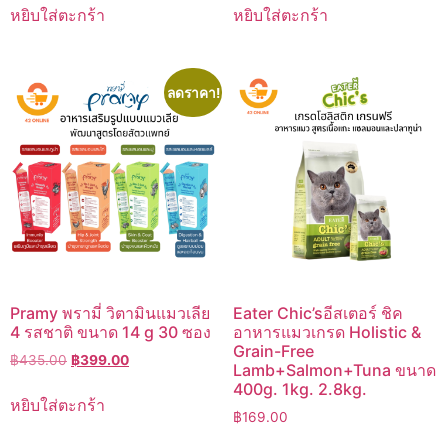
was:
is:
หยิบใส่ตะกร้า
หยิบใส่ตะกร้า
฿110.00.
฿99.00.
ลดราคา!
Pramy พรามี่ วิตามินแมวเลีย
Eater Chic’sอีสเตอร์ ชิค
4 รสชาติ ขนาด 14 g 30 ซอง
อาหารแมวเกรด Holistic &
Grain-Free
Original
Current
฿
435.00
฿
399.00
Lamb+Salmon+Tuna ขนาด
price
price
400g. 1kg. 2.8kg.
was:
is:
หยิบใส่ตะกร้า
฿
169.00
฿435.00.
฿399.00.