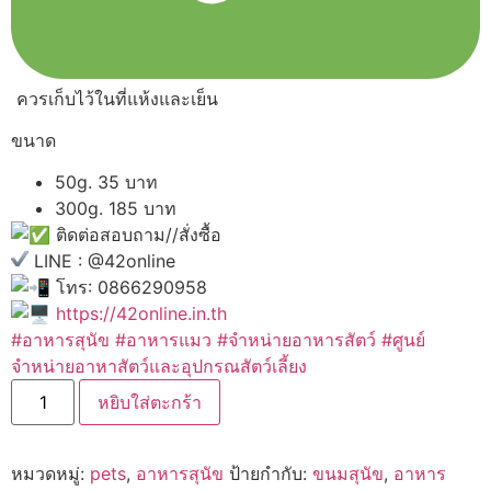
ควรเก็บไว้ในที่แห้งและเย็น
ขนาด
50g. 35 บาท
300g. 185 บาท
ติดต่อสอบถาม//สั่งซื้อ
LINE : @42online
โทร: 0866290958
https://42online.in.th
#อาหารสุนัข
#อาหารแมว
#จำหน่ายอาหารสัตว์
#ศูนย์
จำหน่ายอาหาสัตว์และอุปกรณสัตว์เลี้ยง
จำนวน
หยิบใส่ตะกร้า
Mochi
Jerky
ขนม
สุนัข
หมวดหมู่:
pets
,
อาหารสุนัข
ป้ายกำกับ:
ขนมสุนัข
,
อาหาร
สำหรับ