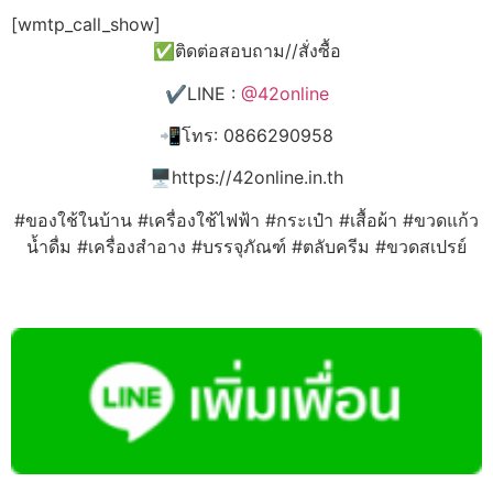
[wmtp_call_show]
✅ติดต่อสอบถาม//สั่งซื้อ
✔️LINE :
@42online
📲โทร: 0866290958
🖥️https://42online.in.th
#ของใช้ในบ้าน #เครื่องใช้ไฟฟ้า #กระเป๋า #เสื้อผ้า #ขวดแก้ว
น้ำดื่ม #เครื่องสำอาง #บรรจุภัณฑ์ #ตลับครีม #ขวดสเปรย์