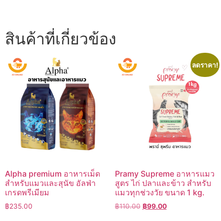
สินค้าที่เกี่ยวข้อง
ลดราคา!
Alpha premium อาหารเม็ด
Pramy Supreme อาหารแมว
สำหรับแมวและสุนัข อัลฟ่า
สูตร ไก่ ปลาและข้าว สำหรับ
เกรดพรีเมียม
แมวทุกช่วงวัย ขนาด 1 kg.
Original
Current
฿
235.00
฿
110.00
฿
99.00
price
price