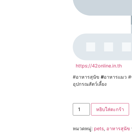
https://42online.in.th
#อาหารสุนัข
#
อาหารแมว #จ
อุปกรณสัตว์เลี้ยง
จำนวน
หยิบใส่ตะกร้า
Moochie
Dog
Food
Pouch
หมวดหมู่:
pets
,
อาหารสุนัข
มู