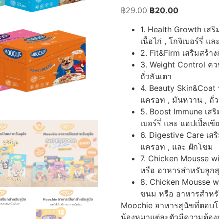
฿
29.00
฿
20.00
1. Health Growth เสริ
เนื้อไก่ , โกจิเบอร์รี่ แ
2. Fit&Firm เสริมสร้างก
3. Weight Control คว
ถั่วลันเตา
4. Beauty Skin&Coat 
แครอท , มันหวาน , ถั่ว
5. Boost Immune เสริมภ
เบอร์รี่ และ แอปเปิ้ลเขี
6. Digestive Care เสร
แครอท , และ ผักโขม
7. Chicken Mousse wi
หรือ อาหารสำหรับลูกสุน
8. Chicken Mousse wi
ขนม หรือ อาหารสำหรับล
Moochie อาหารสุนัขที่ตอบโ
น้องหมาแต่ละตัวมีความต้อง