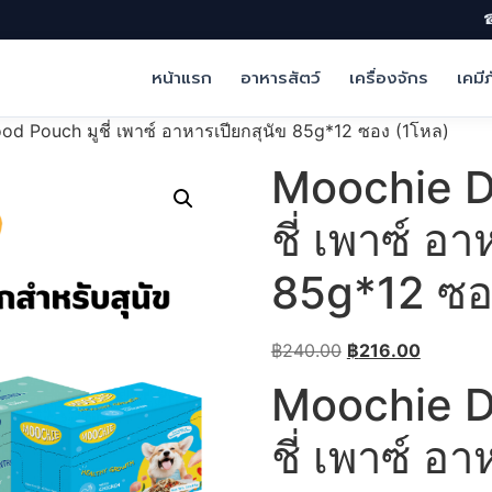
☎
หน้าแรก
อาหารสัตว์
เครื่องจักร
เคมี
d Pouch มูชี่ เพาซ์ อาหารเปียกสุนัข 85g*12 ซอง (1โหล)
Moochie D
ชี่ เพาซ์ อา
85g*12 ซอ
Original
Current
฿
240.00
฿
216.00
price
price
Moochie D
was:
is:
฿240.00.
฿216.00.
ชี่ เพาซ์ อ