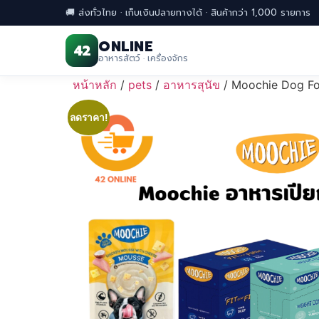
🚚 ส่งทั่วไทย · เก็บเงินปลายทางได้ · สินค้ากว่า 1,000 รายการ
ONLINE
42
อาหารสัตว์ · เครื่องจักร
Skip
หน้าหลัก
/
pets
/
อาหารสุนัข
/ Moochie Dog Foo
to
content
ลดราคา!