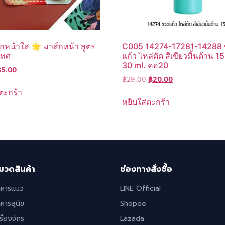
กหน้าใส 🌟 มาส์กหน้า สูตร
C005 14274-17281-14288
เทศ
แก้ว ไหล่ตัด สีเขียวมิ้นด้าน 1
30 ml. คอ20
riginal
Current
฿
5.00
Original
Current
rice
price
฿
29.00
฿
20.00
price
price
as:
is:
ตะกร้า
was:
is:
9.00.
฿5.00.
หยิบใส่ตะกร้า
฿29.00.
฿20.00.
มวดสินค้า
ช่องทางสั่งซื้อ
าหารแมว
LINE Official
หารสุนัข
Shopee
รื่องจักร
Lazada