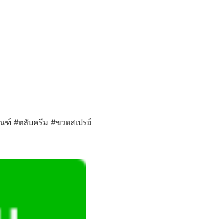
ภัณฑ์ #ตลับครีม #ขวดสเปรย์