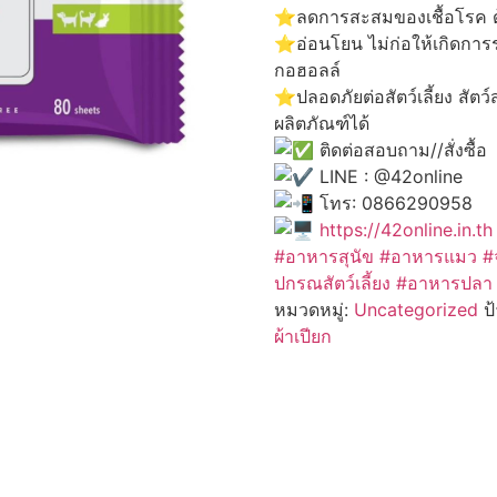
⭐️ลดการสะสมของเชื้อโรค ด
⭐️อ่อนโยน ไม่ก่อให้เกิดก
กอฮอลล์
⭐️ปลอดภัยต่อสัตว์เลี้ยง ส
ผลิตภัณฑ์ได้
ติดต่อสอบถาม//สั่งซื้อ
LINE : @42online
โทร: 0866290958
https://42online.in.th
#อาหารสุนัข
#อาหารแมว
#
ปกรณสัตว์เลี้ยง #อาหารปล
หมวดหมู่:
Uncategorized
ป
ผ้าเปียก