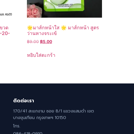
 ขวด
🌟มาส์กหน้าใส 🌟 มาส์กหน้า สูตร
5-20-
ว่านหางจระเข้
Original
Current
฿
9.00
฿
5.00
price
price
was:
is:
หยิบใส่ตะกร้า
฿9.00.
฿5.00.
ติดต่อเรา
170/41 สะแกงาม ซอย 8/1 แขวงแสมดำ เขต
บางขุนเทียน กรุงเทพฯ 10150
โทร.
086-418-0910