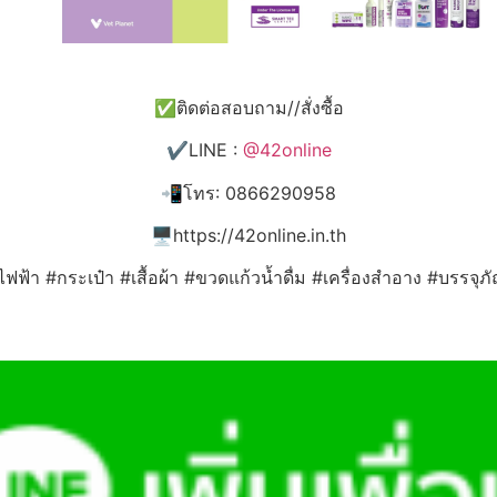
✅ติดต่อสอบถาม//สั่งซื้อ
✔️LINE :
@42online
📲โทร: 0866290958
🖥️https://42online.in.th
ไฟฟ้า #กระเป๋า #เสื้อผ้า #ขวดแก้วน้ำดื่ม #เครื่องสำอาง #บรรจุ