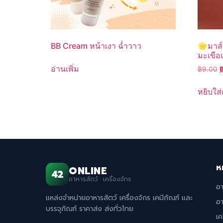
BB Cream หน้าเงา ฉ่ำวาว
🌟มาส์
มะเขือ
อ่านเพิ่ม
O
฿
9.00
p
w
หยิบใส่
฿
ห
ONLINE
42
อาหารสัตว์ · เครื่องจักร
อ
แหล่งจำหน่ายอาหารสัตว์ เครื่องจักร เคมีภัณฑ์ และ
อา
บรรจุภัณฑ์ ราคาส่ง ส่งทั่วไทย
เค