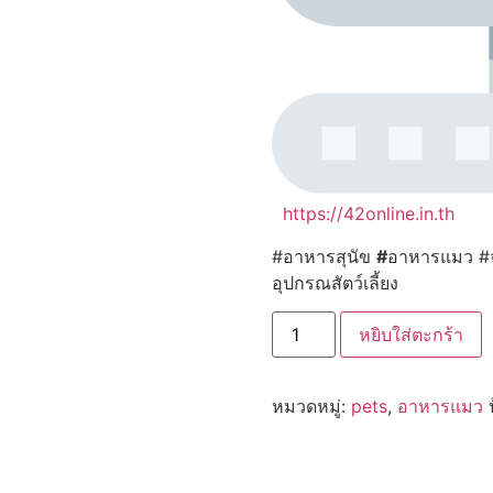
https://42online.in.th
#อาหารสุนัข
#
อาหารแมว #จ
อุปกรณสัตว์เลี้ยง
จำนวน
หยิบใส่ตะกร้า
Ostech
Ultra
Wet
Cat
หมวดหมู่:
pets
,
อาหารแมว
Food
ออ
สเทค
อาหาร
เปียก