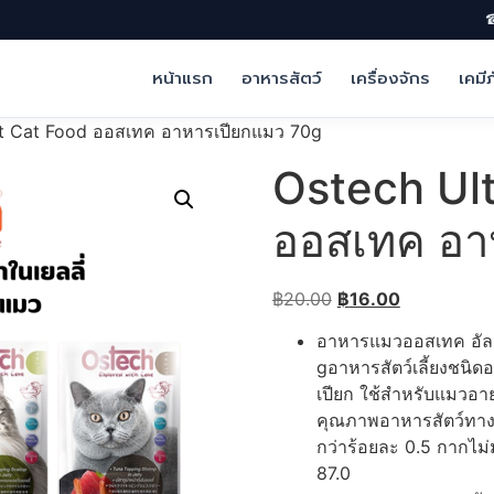
☎
หน้าแรก
อาหารสัตว์
เครื่องจักร
เคมี
et Cat Food ออสเทค อาหารเปียกแมว 70g
Ostech Ul
ออสเทค อา
Original
Current
฿
20.00
฿
16.00
price
price
อาหารแมวออสเทค อัลต
was:
is:
gอาหารสัตว์เลี้ยงชนิดอ
฿20.00.
฿16.00.
เปียก ใช้สำหรับแมวอายุ
คุณภาพอาหารสัตว์ทางเค
กว่าร้อยละ 0.5 กากไม่
87.0