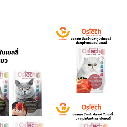
แมว
70g
ชิ้น