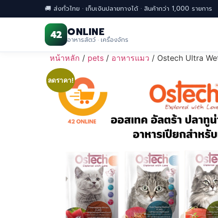
🚚 ส่งทั่วไทย · เก็บเงินปลายทางได้ · สินค้ากว่า 1,000 รายการ
ONLINE
42
อาหารสัตว์ · เครื่องจักร
Skip
หน้าหลัก
/
pets
/
อาหารแมว
/ Ostech Ultra W
to
content
ลดราคา!