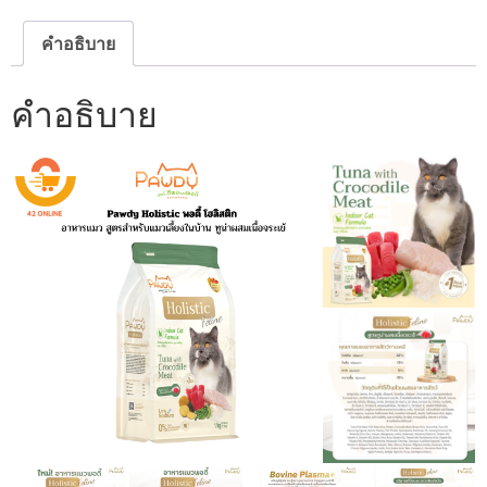
คำอธิบาย
คำอธิบาย