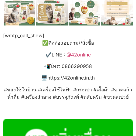
[wmtp_call_show]
✅ติดต่อสอบถาม//สั่งซื้อ
✔️LINE :
@42online
📲โทร: 0866290958
🖥️https://42online.in.th
#ของใช้ในบ้าน #เครื่องใช้ไฟฟ้า #กระเป๋า #เสื้อผ้า #ขวดแก้ว
น้ำดื่ม #เครื่องสำอาง #บรรจุภัณฑ์ #ตลับครีม #ขวดสเปรย์