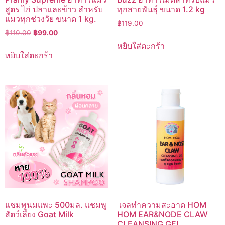
สูตร ไก่ ปลาและข้าว สำหรับ
ทุกสายพันธุ์ ขนาด 1.2 kg
แมวทุกช่วงวัย ขนาด 1 kg.
฿
119.00
Original
Current
฿
110.00
฿
99.00
price
price
หยิบใส่ตะกร้า
was:
is:
หยิบใส่ตะกร้า
฿110.00.
฿99.00.
แชมพูนมแพะ 500มล. แชมพู
เจลทำความสะอาด HOM
สัตว์เลี้ยง Goat Milk
HOM EAR&NODE CLAW
CLEANSING GEL