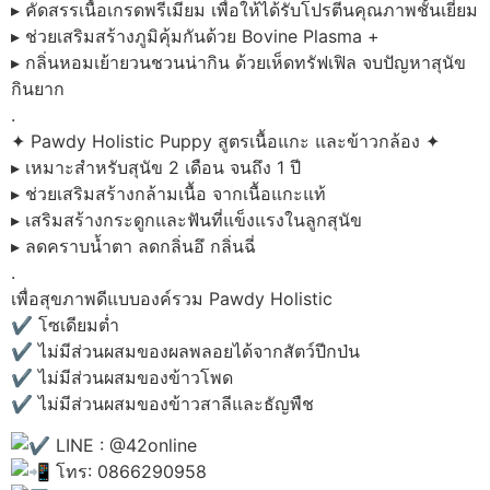
▸ คัดสรรเนื้อเกรดพรีเมียม เพื่อให้ได้รับโปรตีนคุณภาพชั้นเยี่ยม
▸ ช่วยเสริมสร้างภูมิคุ้มกันด้วย Bovine Plasma +
▸ กลิ่นหอมเย้ายวนชวนน่ากิน ด้วยเห็ดทรัฟเฟิล จบปัญหาสุนัข
กินยาก
.
✦ Pawdy Holistic Puppy สูตรเนื้อแกะ และข้าวกล้อง ✦
▸ เหมาะสำหรับสุนัข 2 เดือน จนถึง 1 ปี
▸ ช่วยเสริมสร้างกล้ามเนื้อ จากเนื้อแกะแท้
▸ เสริมสร้างกระดูกและฟันที่แข็งแรงในลูกสุนัข
▸ ลดคราบน้ำตา ลดกลิ่นอึ กลิ่นฉี่
.
เพื่อสุขภาพดีแบบองค์รวม Pawdy Holistic
✔ โซเดียมต่ำ
✔ ไม่มีส่วนผสมของผลพลอยได้จากสัตว์ปีกป่น
✔ ไม่มีส่วนผสมของข้าวโพด
✔ ไม่มีส่วนผสมของข้าวสาลีและธัญพืช
LINE : @42online
โทร: 0866290958