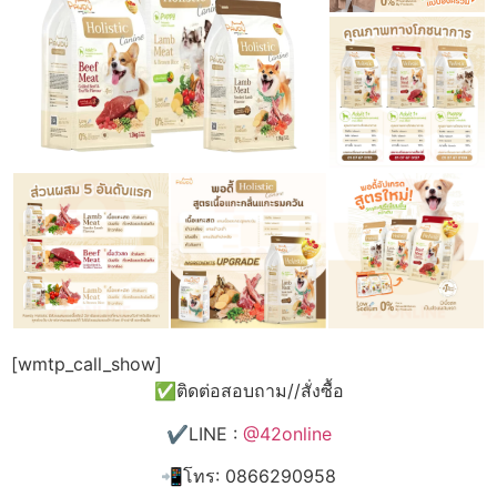
[wmtp_call_show]
✅ติดต่อสอบถาม//สั่งซื้อ
✔️LINE :
@42online
📲โทร: 0866290958