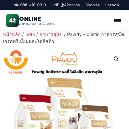
☎ 086-418-0910
LINE @42online
Shopee
Lazada
ONLINE
42
อาหารสัตว์ · เครื่องจักร
Skip
หน้าหลัก
/
pets
/
อาหารสุนัข
/ Pawdy Holistic อาหารสุนัข
to
เกรดพรีเมี่ยมและโฮลิสติก
content