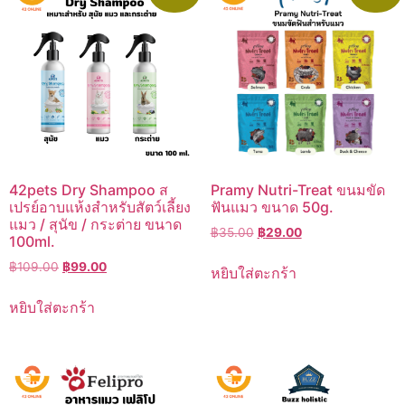
42pets Dry Shampoo ส
Pramy Nutri-Treat ขนมขัด
เปรย์อาบแห้งสำหรับสัตว์เลี้ยง
ฟันแมว ขนาด 50g.
แมว / สุนัข / กระต่าย ขนาด
Original
Current
฿
35.00
฿
29.00
100ml.
price
price
Original
Current
฿
109.00
฿
99.00
was:
is:
หยิบใส่ตะกร้า
price
price
฿35.00.
฿29.00.
was:
is:
หยิบใส่ตะกร้า
฿109.00.
฿99.00.