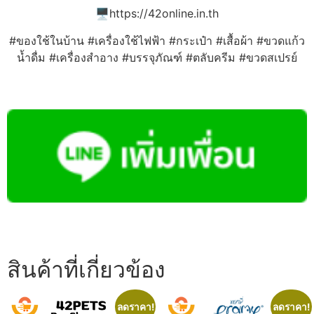
🖥️https://42online.in.th
#ของใช้ในบ้าน #เครื่องใช้ไฟฟ้า #กระเป๋า #เสื้อผ้า #ขวดแก้ว
น้ำดื่ม #เครื่องสำอาง #บรรจุภัณฑ์ #ตลับครีม #ขวดสเปรย์
สินค้าที่เกี่ยวข้อง
ลดราคา!
ลดราคา!