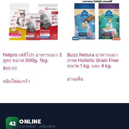
Felipro เฟลิโปร อาหารแมว 2
Buzz Netura อาหารแมว
สูตร ขนาด 500g. 1kg.
เกรด Holistic Grain Free
ขนาด 1 kg. และ 4 kg.
฿
69.00
อ่านเพิ่ม
หยิบใส่ตะกร้า
ONLINE
42
อาหารสัตว์ · เครื่องจักร