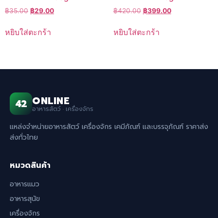
Original
Current
Original
Current
฿
35.00
฿
29.00
฿
420.00
฿
399.00
price
price
price
price
was:
is:
was:
is:
หยิบใส่ตะกร้า
หยิบใส่ตะกร้า
฿35.00.
฿29.00.
฿420.00.
฿399.00.
ONLINE
42
อาหารสัตว์ · เครื่องจักร
แหล่งจำหน่ายอาหารสัตว์ เครื่องจักร เคมีภัณฑ์ และบรรจุภัณฑ์ ราคาส่ง
ส่งทั่วไทย
หมวดสินค้า
อาหารแมว
อาหารสุนัข
เครื่องจักร