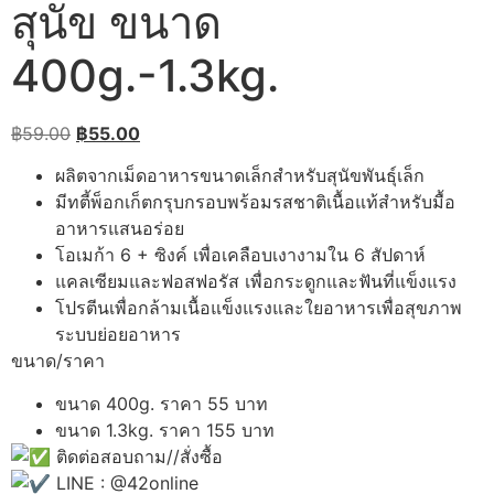
สุนัข ขนาด
400g.-1.3kg.
Original
Current
฿
59.00
฿
55.00
price
price
ผลิตจากเม็ดอาหารขนาดเล็กสำหรับสุนัขพันธุ์เล็ก
was:
is:
มีทตี้พ็อกเก็ตกรุบกรอบพร้อมรสชาติเนื้อแท้สำหรับมื้อ
฿59.00.
฿55.00.
อาหารแสนอร่อย
โอเมก้า 6 + ซิงค์ เพื่อเคลือบเงางามใน 6 สัปดาห์
แคลเซียมและฟอสฟอรัส เพื่อกระดูกและฟันที่แข็งแรง
โปรตีนเพื่อกล้ามเนื้อแข็งแรงและใยอาหารเพื่อสุขภาพ
ระบบย่อยอาหาร
ขนาด/ราคา
ขนาด 400g. ราคา 55 บาท
ขนาด 1.3kg. ราคา 155 บาท
ติดต่อสอบถาม//สั่งซื้อ
LINE : @42online