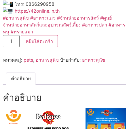
โทร: 0866290958
https://42online.in.th
#อาหารสุนัข
#อาหารแมว
#จำหน่ายอาหารสัตว์
#ศูนย์
จำหน่ายอาหาสัตว์และอุปกรณสัตว์เลี้ยง #อาหารปลา #อาหาร
หนู #ทรายแมว
จำนวน
หยิบใส่ตะกร้า
Pedigree
MINI
อาหาร
สุนัข
หมวดหมู่:
pets
,
อาหารสุนัข
ป้ายกำกับ:
อาหารสุนัข
ขนาด
400g.-1.3kg.
ชิ้น
คำอธิบาย
คำอธิบาย