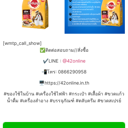
[wmtp_call_show]
✅ติดต่อสอบถาม//สั่งซื้อ
✔️LINE :
@42online
📲โทร: 0866290958
🖥️https://42online.in.th
#ของใช้ในบ้าน #เครื่องใช้ไฟฟ้า #กระเป๋า #เสื้อผ้า #ขวดแก้ว
น้ำดื่ม #เครื่องสำอาง #บรรจุภัณฑ์ #ตลับครีม #ขวดสเปรย์