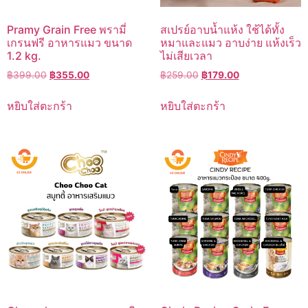
Pramy Grain Free พรามี่
สเปรย์อาบน้ำแห้ง ใช้ได้ทั้ง
เกรนฟรี อาหารแมว ขนาด
หมาและแมว อาบง่าย แห้งเร็ว
1.2 kg.
ไม่เสียเวลา
Original
Current
Original
Current
฿
399.00
฿
355.00
฿
259.00
฿
179.00
price
price
price
price
was:
is:
was:
is:
หยิบใส่ตะกร้า
หยิบใส่ตะกร้า
฿399.00.
฿355.00.
฿259.00.
฿179.00.