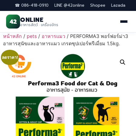
☎ 086-418-0910
LINE @42online
Shopee
Lazada
ONLINE
42
อาหารสัตว์ · เครื่องจักร
Skip
หน้าหลัก
/
pets
/
อาหารแมว
/ PERFORMA3 พอร์​ฟอร์​ม่า3
to
อาหารสุนัขและอาหารแมว เกรดซุปเปอร์​พรีเมี่ยม 1.5kg.
content
ลดราคา!