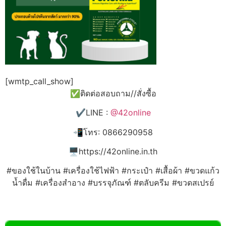
[wmtp_call_show]
✅ติดต่อสอบถาม//สั่งซื้อ
✔️LINE :
@42online
📲โทร: 0866290958
🖥️https://42online.in.th
#ของใช้ในบ้าน #เครื่องใช้ไฟฟ้า #กระเป๋า #เสื้อผ้า #ขวดแก้ว
น้ำดื่ม #เครื่องสำอาง #บรรจุภัณฑ์ #ตลับครีม #ขวดสเปรย์