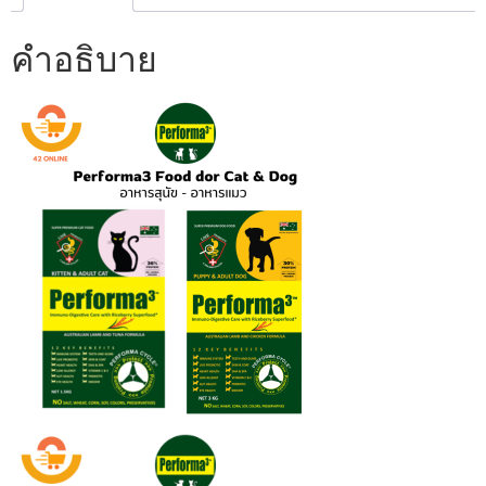
พรี
เมี่
คำอธิบาย
ยม
1.5kg.
ชิ้น