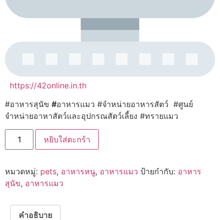
https://42online.in.th
#อาหารสุนัข
#
อาหารแมว #จำหน่ายอาหารสัตว์ #ศูนย์
จำหน่ายอาหาสัตว์และอุปกรณสัตว์เลี้ยง #ทรายแมว
จำนวน
หยิบใส่ตะกร้า
PERFORMA3
พอร์​
ฟอร์​
ม่า3
หมวดหมู่:
pets
,
อาหารหนู
,
อาหารแมว
ป้ายกำกับ:
อาหาร
อาหาร
สุนัข
สุนัข
,
อาหารแมว
และ
อาหาร
แมว
เกรด
คำอธิบาย
ซุปเปอร์​