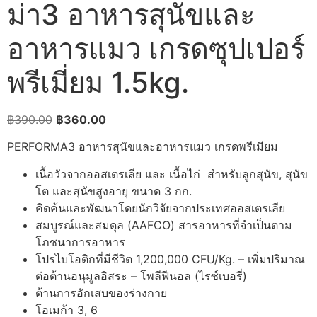
ม่า3 อาหารสุนัขและ
อาหารแมว เกรดซุปเปอร์​
พรีเมี่ยม 1.5kg.
Original
Current
฿
390.00
฿
360.00
price
price
PERFORMA3 อาหารสุนัขและอาหารแมว เกรดพรีเมียม
was:
is:
฿390.00.
฿360.00.
​เนื้อวัวจากออสเตรเลีย​ และ เนื้อไก่​ ​ สำหรับลูกสุนัข, สุนัข
โต​ และสุนัขสูงอายุ​ ขนาด 3 กก.
คิดค้นและพัฒ​นาโดยนักวิจัยจากประเทศออสเตรเลีย
สมบูรณ์และสมดุล​ (AAFCO) สารอาหารที่จำเป็นตาม
โภชนาการอาหาร
โปรไบโอติกที่มีชีวิต 1,200,000 CFU/Kg. – เพิ่มปริมาณ
ต่อต้านอนุมูลอิสระ – โพลีฟีนอล (ไรซ์เบอรี่)
ต้านการอักเสบของร่างกาย
โอเมก้า 3, 6