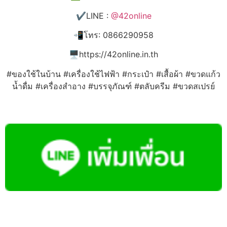
✔️LINE :
@42online
📲โทร: 0866290958
🖥️https://42online.in.th
#ของใช้ในบ้าน #เครื่องใช้ไฟฟ้า #กระเป๋า #เสื้อผ้า #ขวดแก้ว
น้ำดื่ม #เครื่องสำอาง #บรรจุภัณฑ์ #ตลับครีม #ขวดสเปรย์