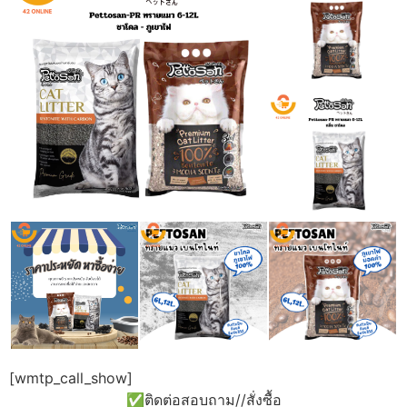
[wmtp_call_show]
✅ติดต่อสอบถาม//สั่งซื้อ