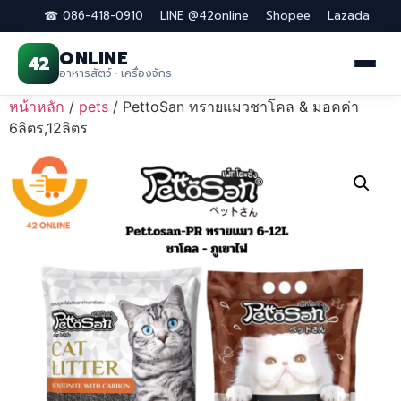
☎ 086-418-0910
LINE @42online
Shopee
Lazada
ONLINE
42
อาหารสัตว์ · เครื่องจักร
Skip
หน้าหลัก
/
pets
/ PettoSan ทรายแมวชาโคล & มอคค่า
to
6ลิตร,12ลิตร
content