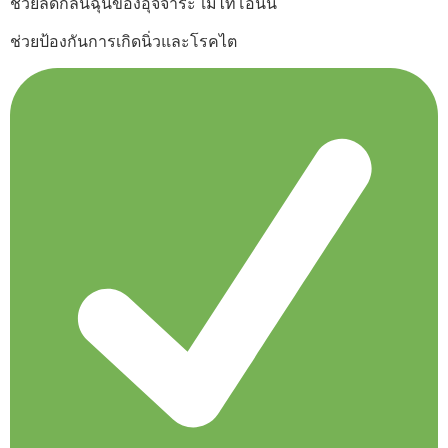
ช่วยลดกลิ่นฉุนของอุจจาระ เมไทโอนีน
ช่วยป้องกันการเกิดนิ่วและโรคไต