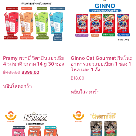
Pramy พรามี่ วิตามินแมวเลีย
Ginno Cat Gourmet กินโนะ
4 รสชาติ ขนาด 14 g 30 ซอง
อาหารแมวแบบเปียก 1 ซอง 1
โหล และ 1 ลัง
Original
Current
฿
435.00
฿
399.00
price
price
฿
18.00
was:
is:
หยิบใส่ตะกร้า
฿435.00.
฿399.00.
หยิบใส่ตะกร้า