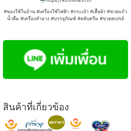
🖥️https://42online.in.th
#ของใช้ในบ้าน #เครื่องใช้ไฟฟ้า #กระเป๋า #เสื้อผ้า #ขวดแก้ว
น้ำดื่ม #เครื่องสำอาง #บรรจุภัณฑ์ #ตลับครีม #ขวดสเปรย์
สินค้าที่เกี่ยวข้อง
ลดราคา!