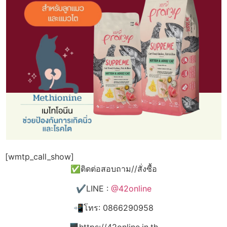
[wmtp_call_show]
✅ติดต่อสอบถาม//สั่งซื้อ
✔️LINE :
@42online
📲โทร: 0866290958