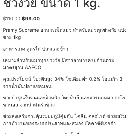
ช่วงวัย ขนาด 1 kg.
Original
Current
฿
110.00
฿
99.00
price
price
Pramy Supreme อาหารเม็ดแมว สำหรับแมวทุกช่วงวัย แบ่ง
was:
is:
ขาย 1kg
฿110.00.
฿99.00.
อาหารเม็ด สูตรไก่ ปลาและข้าว
เหมาะสำหรับแมวทุกช่วงวัย มีสารอาหารครบถ้วนตาม
มาตรฐาน AAFCO
คุณประโยชน์ โปรตีนสูง 34% โซเดียมต่ำ 0.2% โอเมก้า 3
จากน้ำมันปลาแซลมอน
ช่วยบำรุงเส้นขนและผิวหนัง วิตามินอี และสารแกมมา ออไร
ซานอล จากน้ำมันรำข้าว
ช่วยส่งเสริมกระตุ้นระบบภูมิคุ้มกัน โคลีน คลอไรด์ ช่วยเสริม
การทำงานของระบบประสาทและสมอง ยัคคาชิดิเจอร่า