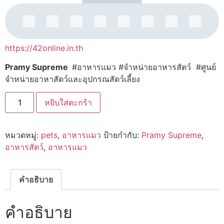
https://42online.in.th
Pramy Supreme
#อาหารแมว #จำหน่ายอาหารสัตว์ #ศูนย์
จำหน่ายอาหาสัตว์และอุปกรณสัตว์เลี้ยง
จำนวน
หยิบใส่ตะกร้า
Pramy
Supreme
อาหาร
แมว
หมวดหมู่:
pets
,
อาหารแมว
ป้ายกำกับ:
Pramy Supreme
,
สูตร
ไก่
อาหารสัตว์
,
อาหารแมว
ปลา
และ
ข้าว
สำหรับ
คำอธิบาย
แมว
ทุก
ช่วง
คำอธิบาย
วัย
ขนาด
1