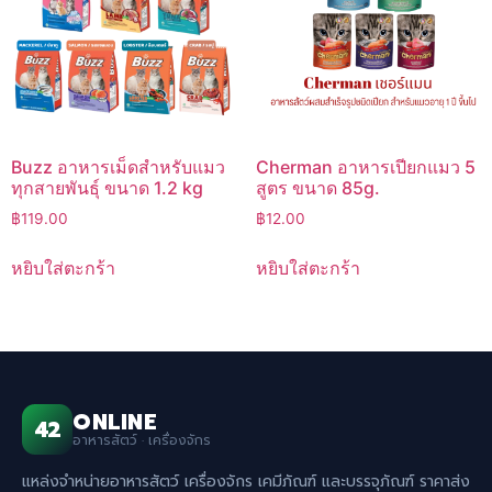
Buzz อาหารเม็ดสำหรับแมว
Cherman อาหารเปียกแมว 5
ทุกสายพันธุ์ ขนาด 1.2 kg
สูตร ขนาด 85g.
฿
119.00
฿
12.00
หยิบใส่ตะกร้า
หยิบใส่ตะกร้า
ONLINE
42
อาหารสัตว์ · เครื่องจักร
แหล่งจำหน่ายอาหารสัตว์ เครื่องจักร เคมีภัณฑ์ และบรรจุภัณฑ์ ราคาส่ง