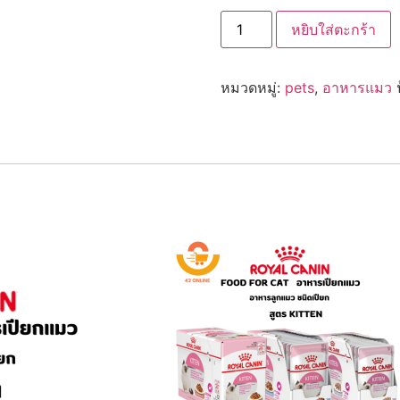
จำนวน
หยิบใส่ตะกร้า
Royal
Canin
Kitten
Pouch
หมวดหมู่:
pets
,
อาหารแมว
อาหาร
เปียก
แมว
สูตร
ลูก
แมว
แบบ
ซอง
85g
ชิ้น