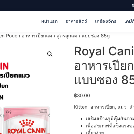
☎
หน้าแรก
อาหารสัตว์
เครื่องจักร
เคมี
ten Pouch อาหารเปียกแมว สูตรลูกแมว แบบซอง 85g
Royal Can
อาหารเปียก
แบบซอง 8
฿
30.00
Kitten อาหารเปียก, แมว สำห
เสริมสร้างภูมิคุ้มกัน
เพื่อสุขภาพที่แข็งแรง
เคี้ยวง่าย