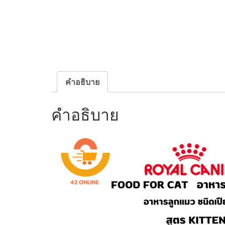
คำอธิบาย
คำอธิบาย