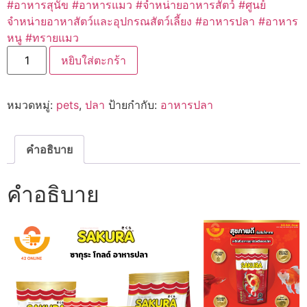
#อาหารสุนัข
#อาหารแมว
#จำหน่ายอาหารสัตว์
#ศูนย์
จำหน่ายอาหาสัตว์และอุปกรณสัตว์เลี้ยง #อาหารปลา #อาหาร
หนู #ทรายแมว
จำนวน
หยิบใส่ตะกร้า
Sakura
ซากุระ
โกลด์
อาหาร
หมวดหมู่:
pets
,
ปลา
ป้ายกำกับ:
อาหารปลา
ปลา
เม็ด
จิ๋ว
100g
ชิ้น
คำอธิบาย
คำอธิบาย