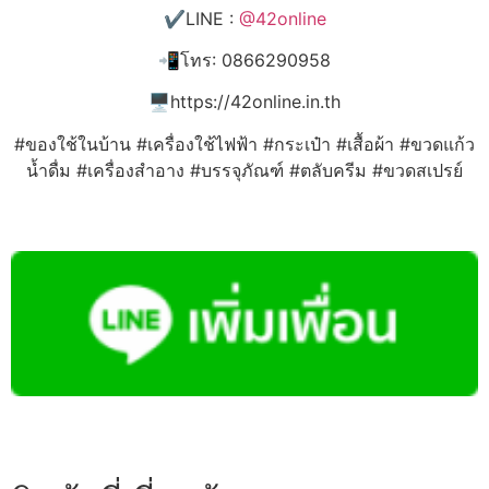
✔️LINE :
@42online
📲โทร: 0866290958
🖥️https://42online.in.th
#ของใช้ในบ้าน #เครื่องใช้ไฟฟ้า #กระเป๋า #เสื้อผ้า #ขวดแก้ว
น้ำดื่ม #เครื่องสำอาง #บรรจุภัณฑ์ #ตลับครีม #ขวดสเปรย์