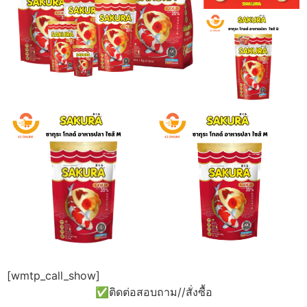
[wmtp_call_show]
✅ติดต่อสอบถาม//สั่งซื้อ