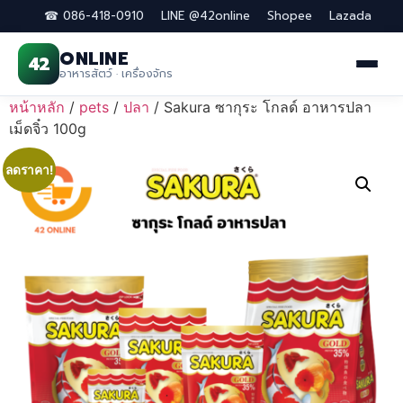
☎ 086-418-0910
LINE @42online
Shopee
Lazada
ONLINE
42
อาหารสัตว์ · เครื่องจักร
Skip
หน้าหลัก
/
pets
/
ปลา
/ Sakura ซากุระ โกลด์ อาหารปลา
to
เม็ดจิ๋ว 100g
content
ลดราคา!