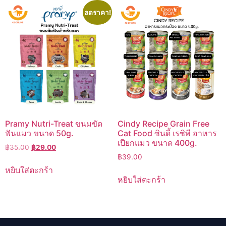
ลดราคา!
Pramy Nutri-Treat ขนมขัด
Cindy Recipe Grain Free
ฟันแมว ขนาด 50g.
Cat Food ซินดี้ เรซิพี อาหาร
เปียกแมว ขนาด 400g.
Original
Current
฿
35.00
฿
29.00
price
price
฿
39.00
was:
is:
หยิบใส่ตะกร้า
฿35.00.
฿29.00.
หยิบใส่ตะกร้า