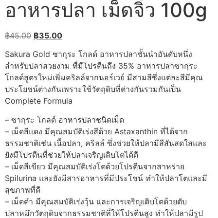
อาหารปลา เม็ดจิ๋ว 100g
Original
Current
฿
45.00
฿
35.00
price
price
Sakura Gold ซากุระ โกลด์ อาหารปลาชั้นนำอันดับหนึ่ง
was:
is:
สำหรับปลาสวยงาม ที่มีโปรตีนถึง 35% อาหารปลาซากุระ
฿45.00.
฿35.00.
โกลด์สูตรใหม่เพิ่มคริลล์จากนอร์เวย์ มีสามสีซึ่งแต่ละสีมีคุณ
ประโยชน์ต่างกันเพราะใช้วัตถุดิบที่ต่างกันรวมกันเป็น
Complete Formula
– ซากุระ โกลด์ อาหารปลาชนิดเม็ด
– เม็ดสีแดง มีคุณสมบัติเร่งสีด้วย Astaxanthin ที่ได้จาก
ธรรมชาติเช่น เนื้อปลา, คริลล์ ซึ่งช่วยให้ปลามีสีสันสดใสและ
ยังมีโปรตีนที่ช่วยให้ปลาเจริญเติบโตได้ดี
– เม็ดสีเขียว มีคุณสมบัติเร่งโตด้วยโปรตีนจากสาหร่าย
Spilurina และยังมีสารอาหารที่มีประโชน์ ทำให้ปลาโตและมี
สุขภาพที่ดี
– เม็ดดำ มีคุณสมบัติเร่งวุ้น และการเจริญเติบโตด้วยตับ
ปลาหมึกวัตถุดิบจากธรรมชาติที่ให้โปรตีนสูง ทำให้ปลามีรูป