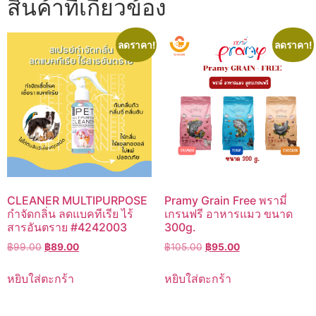
สินค้าที่เกี่ยวข้อง
ลดราคา!
ลดราคา!
CLEANER MULTIPURPOSE
Pramy Grain Free พรามี่
กำจัดกลิ่น ลดแบคทีเรีย ไร้
เกรนฟรี อาหารแมว ขนาด
สารอันตราย #4242003
300g.
Original
Current
Original
Current
฿
99.00
฿
89.00
฿
105.00
฿
95.00
price
price
price
price
was:
is:
was:
is:
หยิบใส่ตะกร้า
หยิบใส่ตะกร้า
฿99.00.
฿89.00.
฿105.00.
฿95.00.