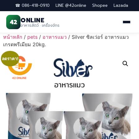
☎ 086-418-0910
LINE @42online
Shopee
Lazada
ONLINE
42
อาหารสัตว์ · เครื่องจักร
Skip
หน้าหลัก
/
pets
/
อาหารแมว
/ Silver ซิลเว่อร์ อาหารแมว
to
เกรดพรีเมียม 20kg.
content
ลดราคา!