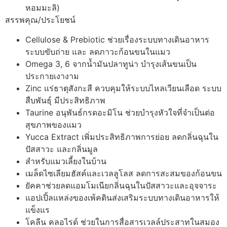
หอมมะลิ)
สรรพคุณ/ประโยชน์
Cellulose & Prebiotic ช่วยเรื่องระบบทางเดินอาหาร
ระบบขับถ่าย และ ลดภาวะก้อนขนในแมว
Omega 3, 6 จากน้ำมันปลาทูน่า บำรุงเส้นขนเป็น
ประกายเงางาม
Zinc แร่ธาตุสังกะสี ควบคุมให้ระบบไหลเวียนเลือด ระบบ
สืบพันธุ์ มีประสิทธิภาพ
Taurine อนุพันธ์กรดอะมิโน ช่วยบำรุงหัวใจที่จำเป็นต่อ
สุขภาพของแมว
Yucca Extract เพิ่มประสิทธิภาพการย่อย ลดกลิ่นฉุนใน
ปัสสาวะ และกลิ่นมูล
สำหรับแมวเลี้ยงในบ้าน
เมล็ดไซเลียมฮัสค์และเวลลูโลส ลดการสะสมของก้อนขน
ยัคคาช่วยลดแอมโมเนียกลิ่นฉุนในปัสสาวะและอุจจาระ
แอปเปิ้ลแหล่งของเพ้คตินส่งเสริมระบบทางเดินอาหารให้
แข็งแร
โคลีน คลอไรด์ ช่วยในการสื่อสารเวลล์ประสาทในสมอง