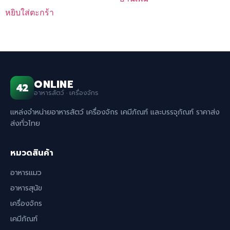
was:
is:
หยิบใส่ตะกร้า
฿399.00.
฿355.00.
ONLINE
42
อาหารสัตว์ · เครื่องจักร
แหล่งจำหน่ายอาหารสัตว์ เครื่องจักร เคมีภัณฑ์ และบรรจุภัณฑ์ ราคาส่ง
ส่งทั่วไทย
หมวดสินค้า
อาหารแมว
อาหารสุนัข
เครื่องจักร
เคมีภัณฑ์