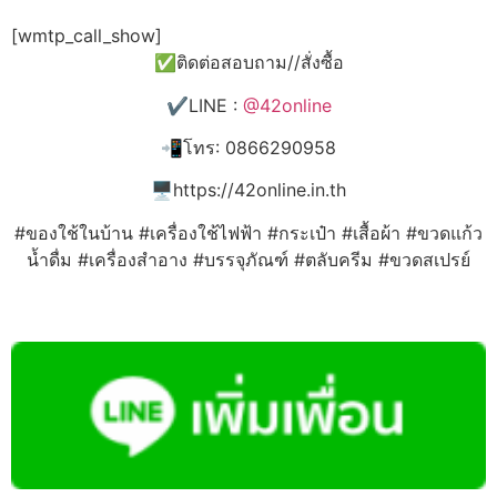
[wmtp_call_show]
✅ติดต่อสอบถาม//สั่งซื้อ
✔️LINE :
@42online
📲โทร: 0866290958
🖥️https://42online.in.th
#ของใช้ในบ้าน #เครื่องใช้ไฟฟ้า #กระเป๋า #เสื้อผ้า #ขวดแก้ว
น้ำดื่ม #เครื่องสำอาง #บรรจุภัณฑ์ #ตลับครีม #ขวดสเปรย์