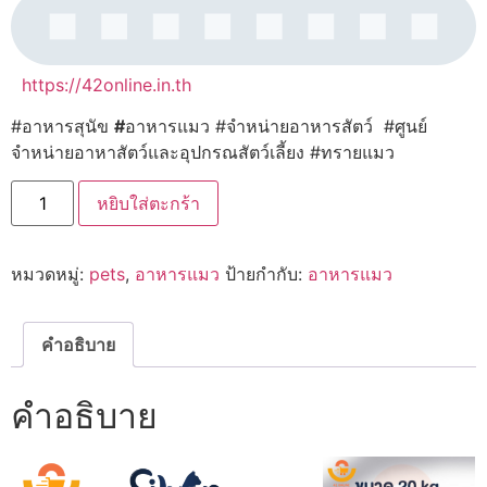
https://42online.in.th
#อาหารสุนัข
#
อาหารแมว #จำหน่ายอาหารสัตว์ #ศูนย์
จำหน่ายอาหาสัตว์และอุปกรณสัตว์เลี้ยง #ทรายแมว
จำนวน
หยิบใส่ตะกร้า
Silver
ซิล
เว่อ
ร์
หมวดหมู่:
pets
,
อาหารแมว
ป้ายกำกับ:
อาหารแมว
อาหาร
แมว
เกรด
พรีเมียม
20kg.
คำอธิบาย
ชิ้น
คำอธิบาย