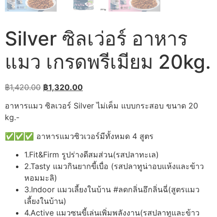
Silver ซิลเว่อร์ อาหาร
แมว เกรดพรีเมียม 20kg.
Original
Current
฿
1,420.00
฿
1,320.00
price
price
อาหารแมว ซิลเวอร์ Silver ไม่เค็ม แบบกระสอบ ขนาด 20
was:
is:
kg.-
฿1,420.00.
฿1,320.00.
✅️✅️✅️ อาหารแมวซิวเวอร์มีทั้งหมด 4 สูตร
1.Fit&Firm รูปร่างดีสมส่วน(รสปลาทะเล)
2.Tasty แมวกินยากขี้เบื่อ (รสปลาทูน่าอบแห้งและข้าว
หอมมะลิ)
3.Indoor แมวเลี้ยงในบ้าน #ลดกลิ่นอึกลิ่นฉี่(สูตรแมว
เลี้ยงในบ้าน)
4.Active แมวซนขี้เล่นเพิ่มพลังงาน(รสปลาทูและข้าว