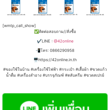
[wmtp_call_show]
✅ติดต่อสอบถาม//สั่งซื้อ
✔️LINE :
@42online
📲โทร: 0866290958
🖥️https://42online.in.th
#ของใช้ในบ้าน #เครื่องใช้ไฟฟ้า #กระเป๋า #เสื้อผ้า #ขวดแก้ว
น้ำดื่ม #เครื่องสำอาง #บรรจุภัณฑ์ #ตลับครีม #ขวดสเปรย์