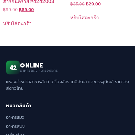
สารอันตราย #4242003
Original
Current
฿
35.00
฿
29.00
Original
Current
฿
99.00
฿
89.00
price
price
price
price
was:
is:
หยิบใส่ตะกร้า
was:
is:
฿35.00.
฿29.00.
หยิบใส่ตะกร้า
฿99.00.
฿89.00.
ONLINE
42
อาหารสัตว์ · เครื่องจักร
แหล่งจำหน่ายอาหารสัตว์ เครื่องจักร เคมีภัณฑ์ และบรรจุภัณฑ์ ราคาส่ง
ส่งทั่วไทย
หมวดสินค้า
อาหารแมว
อาหารสุนัข