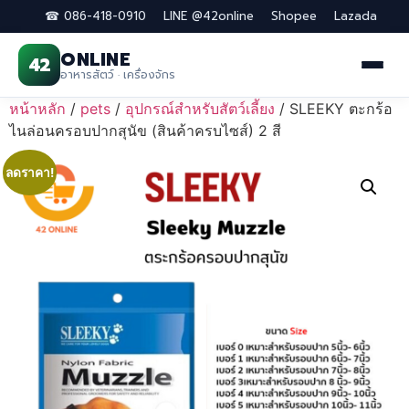
☎ 086-418-0910
LINE @42online
Shopee
Lazada
ONLINE
42
อาหารสัตว์ · เครื่องจักร
Skip
หน้าหลัก
/
pets
/
อุปกรณ์สำหรับสัตว์เลี้ยง
/ SLEEKY ตะกร้อ
to
ไนล่อนครอบปากสุนัข (สินค้าครบไซส์) 2 สี
content
ลดราคา!