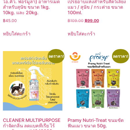
ไอ.คิว. ฟอร์มูล่า) อาหารเม็ด
เปรย์อาบแห้งสำหรับสัตว์เลี้ยง
สำหรับสุนัข ขนาด 1kg.
แมว / สุนัข / กระต่าย ขนาด
10kg. และ 20kg.
100ml.
Original
Current
฿
45.00
฿
109.00
฿
99.00
price
price
was:
is:
หยิบใส่ตะกร้า
หยิบใส่ตะกร้า
฿109.00.
฿99.00.
ลดราคา!
ลดราคา!
CLEANER MULTIPURPOSE
Pramy Nutri-Treat ขนมขัด
กำจัดกลิ่น ลดแบคทีเรีย ไร้
ฟันแมว ขนาด 50g.