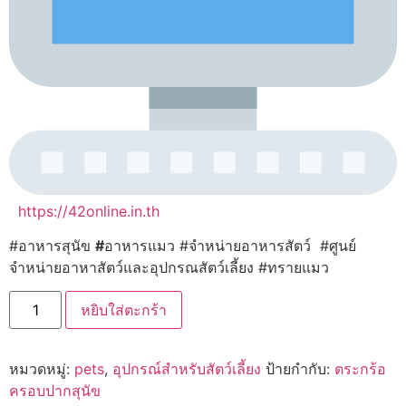
https://42online.in.th
#อาหารสุนัข
#
อาหารแมว #จำหน่ายอาหารสัตว์ #ศูนย์
จำหน่ายอาหาสัตว์และอุปกรณสัตว์เลี้ยง #ทรายแมว
จำนวน
หยิบใส่ตะกร้า
SLEEKY
ตะกร้อ
ไน
ล่อน
หมวดหมู่:
pets
,
อุปกรณ์สำหรับสัตว์เลี้ยง
ป้ายกำกับ:
ตระกร้อ
ครอบ
ปาก
ครอบปากสุนัข
สุนัข