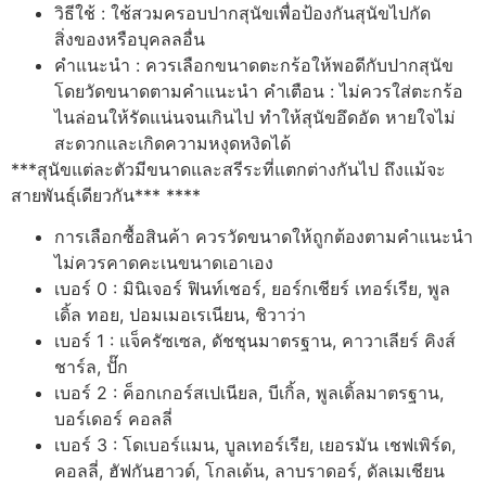
วิธีใช้ : ใช้สวมครอบปากสุนัขเพื่อป้องกันสุนัขไปกัด
สิ่งของหรือบุคลลอื่น
คำแนะนำ : ควรเลือกขนาดตะกร้อให้พอดีกับปากสุนัข
โดยวัดขนาดตามคำแนะนำ คำเตือน : ไม่ควรใส่ตะกร้อ
ไนล่อนให้รัดแน่นจนเกินไป ทำให้สุนัขอึดอัด หายใจไม่
สะดวกและเกิดความหงุดหงิดได้
***สุนัขแต่ละตัวมีขนาดและสรีระที่แตกต่างกันไป ถึงแม้จะ
สายพันธุ์เดียวกัน*** ****
การเลือกซื้อสินค้า ควรวัดขนาดให้ถูกต้องตามคำแนะนำ
ไม่ควรคาดคะเนขนาดเอาเอง
เบอร์ 0 : มินิเจอร์ ฟินท์เชอร์, ยอร์กเชียร์ เทอร์เรีย, พูล
เดิ้ล ทอย, ปอมเมอเรเนียน, ชิวาว่า
เบอร์ 1 : แจ็ครัซเซล, ดัชชุนมาตรฐาน, คาวาเลียร์ คิงส์
ชาร์ล, ปั๊ก
เบอร์ 2 : ค็อกเกอร์สเปเนียล, บีเกิ้ล, พูลเดิ้ลมาตรฐาน,
บอร์เดอร์ คอลลี่
เบอร์ 3 : โดเบอร์แมน, บูลเทอร์เรีย, เยอรมัน เชฟเพิร์ด,
คอลลี่, ฮัฟกันฮาวด์, โกลเด้น, ลาบราดอร์, ดัลเมเชียน