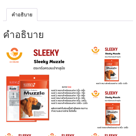
(สินค้า
ครบ
ไซส์)
คำอธิบาย
2
สี
ชิ้น
คำอธิบาย