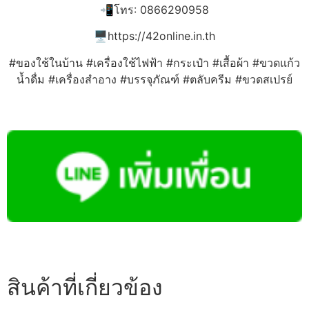
📲โทร: 0866290958
🖥️https://42online.in.th
#ของใช้ในบ้าน #เครื่องใช้ไฟฟ้า #กระเป๋า #เสื้อผ้า #ขวดแก้ว
น้ำดื่ม #เครื่องสำอาง #บรรจุภัณฑ์ #ตลับครีม #ขวดสเปรย์
สินค้าที่เกี่ยวข้อง