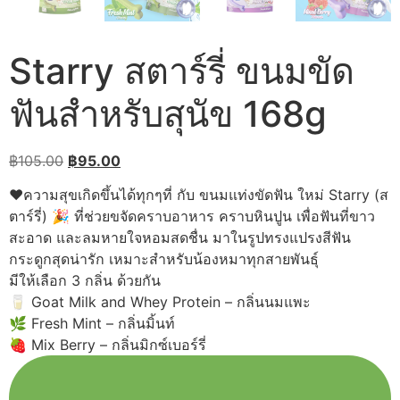
Starry สตาร์รี่ ขนมขัด
ฟันสำหรับสุนัข 168g
Original
Current
฿
105.00
฿
95.00
price
price
♥️ความสุขเกิดขึ้นได้ทุกๆที่ กับ ขนมแท่งขัดฟัน ใหม่ Starry (ส
was:
is:
ตาร์รี่) 🎉 ที่ช่วยขจัดคราบอาหาร คราบหินปูน เพื่อฟันที่ขาว
฿105.00.
฿95.00.
สะอาด และลมหายใจหอมสดชื่น มาในรูปทรงแปรงสีฟัน
กระดูกสุดน่ารัก เหมาะสำหรับน้องหมาทุกสายพันธุ์
มีให้เลือก 3 กลิ่น ด้วยกัน
🥛 Goat Milk and Whey Protein – กลิ่นนมแพะ
🌿 Fresh Mint – กลิ่นมิ้นท์
🍓 Mix Berry – กลิ่นมิกซ์เบอร์รี่