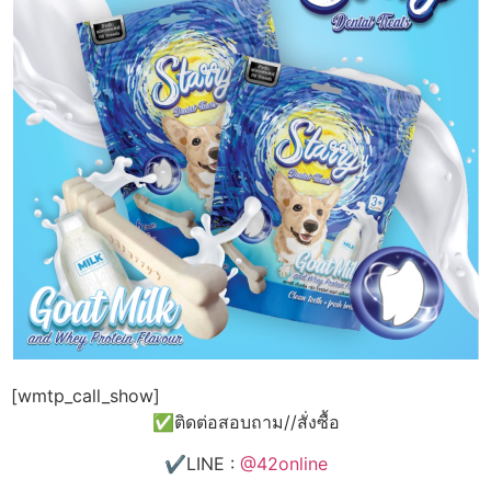
[wmtp_call_show]
✅ติดต่อสอบถาม//สั่งซื้อ
✔️LINE :
@42online