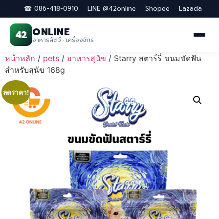
☎ 086-418-0910
LINE @42online
Shopee
Lazada
ONLINE
42
อาหารสัตว์ · เครื่องจักร
Skip
หน้าหลัก
/
pets
/
อาหารสุนัข
/ Starry สตาร์รี่ ขนมขัดฟัน
to
สำหรับสุนัข 168g
content
ลดราคา!