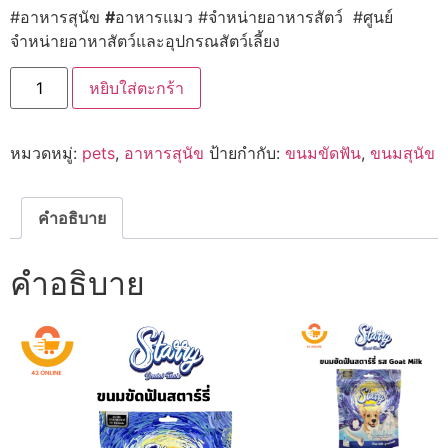
#อาหารสุนัข
#
อาหารแมว #จำหน่ายอาหารสัตว์ #ศูนย์
จำหน่ายอาหาสัตว์และอุปกรณสัตว์เลี้ยง
จำนวน
หยิบใส่ตะกร้า
Starry
ส
ตาร์
รี่
หมวดหมู่:
pets
,
อาหารสุนัข
ป้ายกำกับ:
ขนมขัดฟัน
,
ขนมสุนัข
ขนม
ขัด
ฟัน
สำหรับ
สุนัข
คำอธิบาย
168g
ชิ้น
คำอธิบาย