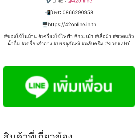
✔️LINE :
@42online
📲โทร: 0866290958
🖥️https://42online.in.th
#ของใช้ในบ้าน #เครื่องใช้ไฟฟ้า #กระเป๋า #เสื้อผ้า #ขวดแก้ว
น้ำดื่ม #เครื่องสำอาง #บรรจุภัณฑ์ #ตลับครีม #ขวดสเปรย์
สินค้าที่เกี่ยวข้อง