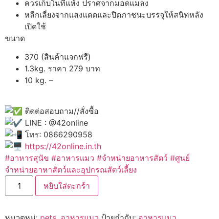
ควรเก็บในที่แห้ง ปราศจากมอดแมลง
หลีกเลี่ยงจากแสงแดดและปิดภาชนะบรรจุให้สนิทหลัง
เปิดใช้
ขนาด
370 (สินค้าแจกฟรี)
1.3kg. ราคา 279 บาท
10 kg. –
ติดต่อสอบถาม//สั่งซื้อ
LINE : @42online
โทร: 0866290958
https://42online.in.th
#อาหารสุนัข
#อาหารแมว
#จำหน่ายอาหารสัตว์
#ศูนย์
จำหน่ายอาหาสัตว์และอุปกรณสัตว์เลี้ยง
จำนวน
หยิบใส่ตะกร้า
Tetello
milli
อาหาร
แมว
หมวดหมู่:
pets
,
อาหารแมว
ป้ายกำกับ:
อาหารแมว
เลี้ยง