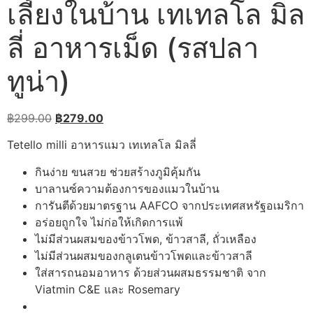
เลี้ยงในบ้าน เทเทลโล มิล
ลี่ อาหารเม็ด (รสปลา
ทูน่า)
Original
Current
฿
299.00
฿
279.00
price
price
Tetello milli อาหารแมว เทเทลโล มิลลี่
was:
is:
฿299.00.
฿279.00.
กินง่าย ขนสวย ช่วยสร้างภูมิคุ้มกัน
บาลานซ์ความต้องการของแมวในบ้าน
การันตีด้วยมาตรฐาน AAFCO จากประเทศสหรัฐอเมริกา
อร่อยถูกใจ ไม่ก่อให้เกิดการแพ้
ไม่มีส่วนผสมของข้าวโพด, ข้าวสาลี, ถั่วเหลือง
ไม่มีส่วนผสมของกลูเตนข้าวโพดและข้าวสาลี
ใส่สารถนอมอาหาร ด้วยส่วนผสมธรรมชาติ จาก
Viatmin C&E และ Rosemary