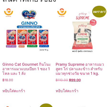
ลดราคา!
Ginno Cat Gourmet กินโนะ
Pramy Supreme อาหารแมว
อาหารแมวแบบเปียก 1 ซอง 1
สูตร ไก่ ปลาและข้าว สำหรับ
โหล และ 1 ลัง
แมวทุกช่วงวัย ขนาด 1 kg.
Original
Current
฿
18.00
฿
110.00
฿
99.00
price
price
was:
is:
หยิบใส่ตะกร้า
หยิบใส่ตะกร้า
฿110.00.
฿99.00.