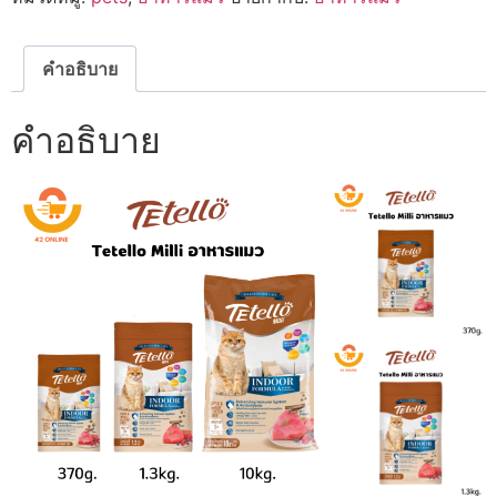
ใน
บ้าน
เท
เทลโล
คำอธิบาย
มิ
ลลี่
อาหาร
คำอธิบาย
เม็ด
(รส
ปลา
ทูน่า)
ชิ้น