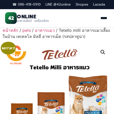
☎ 086-418-0910
LINE @42online
Shopee
Lazada
ONLINE
42
อาหารสัตว์ · เครื่องจักร
Skip
หน้าหลัก
/
pets
/
อาหารแมว
/ Tetello milli อาหารแมวเลี้ยง
to
ในบ้าน เทเทลโล มิลลี่ อาหารเม็ด (รสปลาทูน่า)
content
ลดราคา!