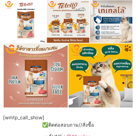
[wmtp_call_show]
✅ติดต่อสอบถาม//สั่งซื้อ