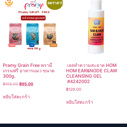
ลดราคา!
Pramy Grain Free พรามี่
เจลทำความสะอาด HOM
เกรนฟรี อาหารแมว ขนาด
HOM EAR&NODE CLAW
300g.
CLEANSING GEL
#4242002
Original
Current
฿
105.00
฿
95.00
price
price
฿
129.00
was:
is:
หยิบใส่ตะกร้า
฿105.00.
฿95.00.
หยิบใส่ตะกร้า