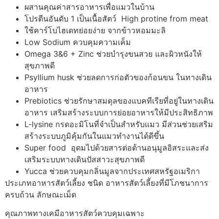
ผสานคุณค่าสารอาหารเพื่อแมวในบ้าน
โปรตีนอันดับ 1 เป็นเนื้อสัตว์ High protine from meat
ใช้คาร์โบไฮเดทย่อยง่าย จากข้าวหอมมะลิ
Low Sodium ควบคุมความเค็ม
Omega 3&6 + Zinc ช่วยบํารุงขนสวย และผิวหนังให้
สุขภาพดี
Psyllium husk ช่วยลดการก่อตัวของก้อนขน ในทางเดิน
อาหาร
Prebiotics ช่วยรักษาสมดุลของแบคทีเรียที่อยู่ในทางเดิน
อาหาร เสริมสร้างระบบการย่อยอาหารให้มีประสิทธิภาพ
L-lysine กรดอะมิโนที่จําเป็นสําหรับแมว มีส่วนช่วยเสริม
สร้างระบบภูมิคุ้มกันในแมวทํางานได้ดีขึ้น
Super food อุดมไปด้วยสารต่อต้านอนุมูลอิสระและส่ง
เสริมระบบทางเดินปัสสาวะสุขภาพดี
Yucca ช่วยควบคุมกลิ่นมูลจากประเทศสหรัฐอเมริกา
ประเภทอาหารสัตว์เลี้ยง ชนิด อาหารสัตว์เลี้ยงที่มีโภชนาการ
ครบถ้วน ลักษณะเม็ด
คุณภาพทางเคมีอาหารสัตว์ควบคุมเฉพาะ